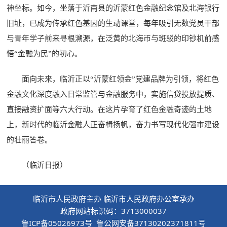
神坐标。如今，坐落于沂南县的沂蒙红色金融纪念馆及北海银行
旧址，已成为传承红色基因的生动课堂，每年吸引无数党员干部
与青年学子前来寻根溯源，在泛黄的北海币与斑驳的印钞机前感
悟“金融为民”的初心。
面向未来，临沂正以“沂蒙红领金”党建品牌为引领，将红色
金融文化深度融入日常监管与金融服务中，实施信贷投放提质、
直接融资扩面等六大行动。在这片孕育了红色金融奇迹的土地
上，新时代的临沂金融人正奋楫扬帆，奋力书写现代化强市建设
的壮丽答卷。
（临沂日报）
临沂市人民政府主办 临沂市人民政府办公室承办
政府网站标识码：3713000037
鲁ICP备05026973号 鲁公网安备37130202371811号