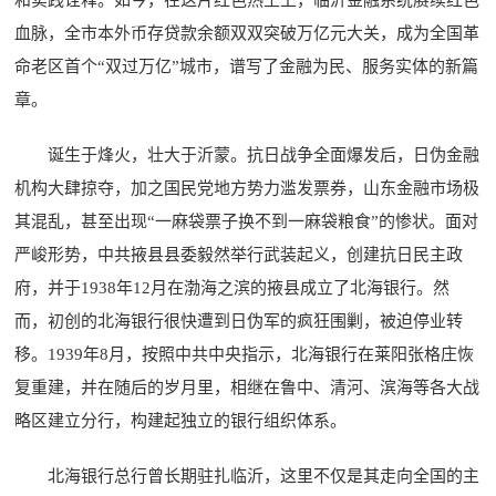
和实践诠释。如今，在这片红色热土上，临沂金融系统赓续红色
血脉，全市本外币存贷款余额双双突破万亿元大关，成为全国革
命老区首个“双过万亿”城市，谱写了金融为民、服务实体的新篇
章。
诞生于烽火，壮大于沂蒙。抗日战争全面爆发后，日伪金融
机构大肆掠夺，加之国民党地方势力滥发票券，山东金融市场极
其混乱，甚至出现“一麻袋票子换不到一麻袋粮食”的惨状。面对
严峻形势，中共掖县县委毅然举行武装起义，创建抗日民主政
府，并于1938年12月在渤海之滨的掖县成立了北海银行。然
而，初创的北海银行很快遭到日伪军的疯狂围剿，被迫停业转
移。1939年8月，按照中共中央指示，北海银行在莱阳张格庄恢
复重建，并在随后的岁月里，相继在鲁中、清河、滨海等各大战
略区建立分行，构建起独立的银行组织体系。
北海银行总行曾长期驻扎临沂，这里不仅是其走向全国的主