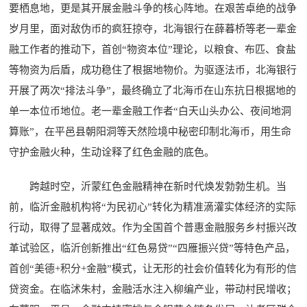
要栖息地，更是其开展金融斗争的核心阵地。在艰苦卓绝的战争
岁月里，面对敌伪币的疯狂掠夺，北海银行在薛暮桥等老一辈金
融工作者的推动下，首创“物资本位”理论，以粮食、布匹、食盐
等物资为后盾，成功稳住了根据地物价。为驱逐法币，北海银行
开展了两次“排法斗争”，最终确立了北海币在山东抗日根据地的
单一本位币地位。老一辈金融工作者“白天山头办公、夜间地洞
算账”，在平邑县朝阳洞等天然险境中秘密印制北海币，用生命
守护金融火种，生动诠释了红色金融的底色。
跨越时空，沂蒙红色金融精神在新时代焕发勃勃生机。当
前，临沂金融机构将“为民初心”转化为精准滴灌实体经济的实际
行动，取得了显著成效。作为全国首个普惠金融服务乡村振兴改
革试验区，临沂创新推出“红色易贷”“四雁振兴贷”等特色产品，
首创“美德+积分+金融”模式，让无形的社会价值转化为有形的信
贷资金。在临沭朱村，金融活水注入柳编产业，带动村民增收；