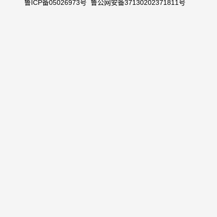
鲁ICP备05026973号
鲁公网安备37130202371811号