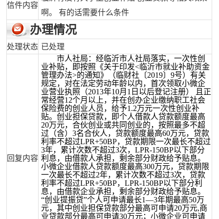
信件内容
啊。 有的话需要什么条件
办理情况
处理状态
已处理
市人社局：经临沂市人社局落实，一次性创
业补贴，即按照《关于印发
<临沂市就业补助资金
管理办法>的通知》（临财社〔2019〕9号）有关
规定，对在法定劳动年龄以内，首次领取小微企
业营业执照（2013年10月1日以后登记注册） 且正
常经营12个月以上，并在创办企业缴纳职工社会
保险费的创业人员，给予1.2万元一次性创业补
贴。创业担保贷款，即个人借款人贷款额度最高
20万元，合伙创业或共同创业的，按照最多不超
过（含）3名合伙人，贷款额度最高60万元，贷款
利率不超过LPR+50BP，贷款期限一次最长不超过
3年，累计次数不超过3次，LPR-150BP以下部分
回复内容
利息，由借款人承担，剩余部分财政给予贴息。
小微企业借款人贷款额度最高300万元，贷款期限
一次最长不超过2年，累计次数不超过3次，贷款
利率不超过LPR+50BP，LPR-150BP以下部分利
息，由借款企业承担，剩余部分财政给予贴息。
“创业提振贷”个人可申请最长1—3年期最高50万
元，其中创业担保贷款部分最高可申请20万元,商
业贷款部分最高可申请30万元；小微企业可申请