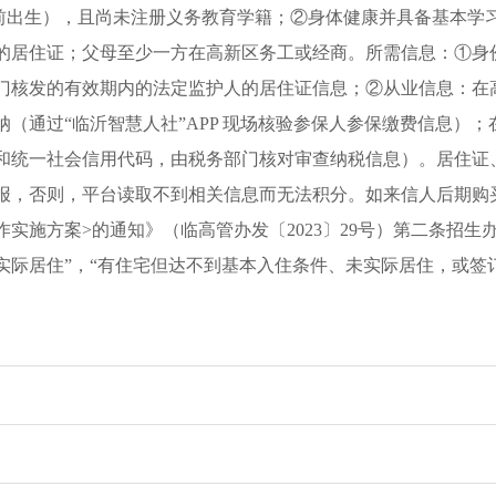
31日前出生），且尚未注册义务教育学籍；②身体健康并具备基本
的居住证；父母至少一方在高新区务工或经商。所需信息：①身
门核发的有效期内的法定监护人的居住证信息；②从业信息：在
（通过“临沂智慧人社”APP 现场核验参保人参保缴费信息）
统一社会信用代码，由税务部门核对审查纳税信息）。居住证、社保缴
报，否则，平台读取不到相关信息而无法积分。如来信人后期购买高
实施方案>的通知》（临高管办发〔2023〕29号）第二条招生
实际居住”，“有住宅但达不到基本入住条件、未实际居住，或签