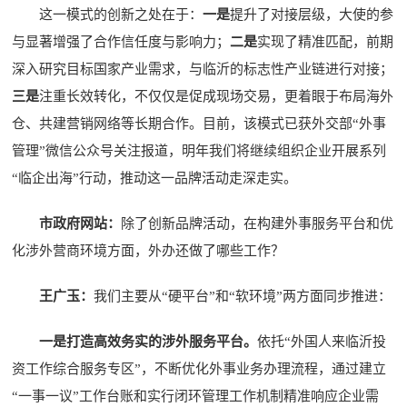
这一模式的创新之处在于：
一是
提升了对接层级，大使的参
与显著增强了合作信任度与影响力；
二是
实现了精准匹配，前期
深入研究目标国家产业需求，与临沂的标志性产业链进行对接；
三是
注重长效转化，不仅仅是促成现场交易，更着眼于布局海外
仓、共建营销网络等长期合作。目前，该模式已获外交部“外事
管理”微信公众号关注报道，明年我们将继续组织企业开展系列
“临企出海”行动，推动这一品牌活动走深走实。
市政府网站：
除了创新品牌活动，在构建外事服务平台和优
化涉外营商环境方面，外办还做了哪些工作？
王广玉：
我们主要从“硬平台”和“软环境”两方面同步推进：
一是打造高效务实的涉外服务平台。
依托“外国人来临沂投
资工作综合服务专区”，不断优化外事业务办理流程，通过建立
“一事一议”工作台账和实行闭环管理工作机制精准响应企业需