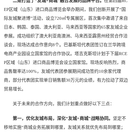
二是打造了“友城+商城”融合发展的品牌平台。
在第四届RC
EP区域（山东）进口商品博览会举办期间，我们创新开展了“国
际友城聚进博”活动，设立720㎡专属展区，首次集中邀请了来自
日本、韩国、泰国、澳大利亚、马来西亚等国家的65家友城企业
参展。成功组织了澳大利亚南澳洲、马来西亚霹雳州经贸合作洽
谈会，现场达成合作意向8个。巴基斯坦代表团签订在兰华跨境
电商产业园设立国家馆的合作协议。塔吉克斯坦计划于下届RCE
P区域（山东）进口商品博览会设立国家馆。现场反响热烈，商
品售罄率达100%，友城代表团参展期间成功签约10余家代理
商，部分代表团实现单日销售额30万元的业绩，有力拉动了双边
贸易增长。
关于未来的合作方向，我们计划重点做好以下三点：
第一，优化友城布局，深化“友城+商城”战略协同。
坚定不
移地实施“商城业务拓展到哪里，友城关系就优先布局到哪里；