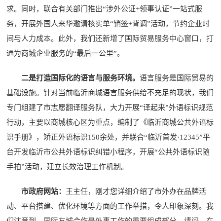
求。同时，联合有关部门推出“涉外公证+领事认证”一站式服
务，开展外国人来华邀请核实单“销签+背调”活动，节约企业时
间与人力成本。此外，我们还新增了国际贸易服务中心窗口，打
通为商城企业服务的“最后一公里”。
二是打造国际化的语言与服务环境。
语言服务是国际贸易的
基础设施。针对当前临沂商城语言服务供给不充足的现状，我们
专门组建了市志愿翻译服务队，大力开展“译起来”外语标识规范
行动，主要以商城核心区为重点，编制了《临沂商城公共外语标
识手册》，矫正外语标识150余处，并联合“临沂首发·12345”平
台开发临沂市公共外语标识纠错小程序，开展“公共外语标识随
手拍”活动，建立长效治理工作机制。
市政府网站：
王主任，刚才您详细介绍了市外办在品牌活
动、平台搭建、优化环境等方面的工作举措，令人印象深刻。我
们注意到，国际友城合作是外事工作的重要组成部分。请问，在