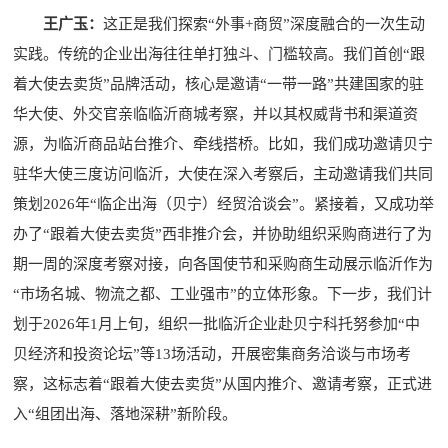
王广玉：
这正是我们探索“外事+商贸”深度融合的一次生动
实践。传统的企业出海往往单打独斗、门槛较高。我们首创“跟
着大使去卖货”品牌活动，核心是邀请“一带一路”共建国家的驻
华大使、外交官亲临临沂商城考察，并以其权威背书和渠道资
源，为临沂商品站台推介、牵线搭桥。比如，我们成功邀请贝宁
驻华大使三度访问临沂，大使在深入考察后，主动邀请我们共同
策划2026年“临企出海（贝宁）经贸洽谈会”。紧接着，又成功举
办了“跟着大使去卖货”西非推介会，并协助组织采购商进行了为
期一周的深度考察对接，向各国使节和采购商生动展示临沂作为
“市场名城、物流之都、工业强市”的立体形象。下一步，我们计
划于2026年1月上旬，组织一批临沂企业赴贝宁科托努参加“中
贝经济和投资论坛”等13场活动，开展密集商务洽谈与市场考
察，这标志着“跟着大使去卖货”从国内推介、邀请考察，正式进
入“组团出海、落地深耕”新阶段。