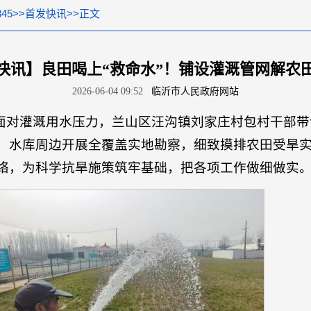
45
>>
首发快讯
>>
正文
快讯】良田喝上“救命水”！铺设灌溉管网解农田
2026-06-04 09:52
临沂市人民政府网站
面对灌溉用水压力，兰山区汪沟镇刘家庄村包村干部带
、水库周边开展全覆盖实地勘察，细致摸排农田受旱
络，为科学抗旱施策筑牢基础，把各项工作做细做实