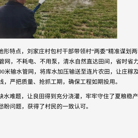
地形特点，刘家庄村包村干部带领村“两委”精准谋划
灌溉管网，不耗电、不用泵，清水自然直达田间，省时省
500米输水管网，将库水加压输送至连片农田，让庄稼
线，严把质量、抢抓工期，确保工程如期投用。
缺水难题，让良田得到充分浇灌，牢牢守住了夏粮稳
愁盼问题，获得了村民的一致认可。