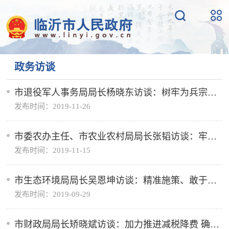
政务访谈
市退役军人事务局局长杨晓东访谈：树牢为兵宗旨
发布时间：2019-11-26
狠抓政策落实 全力做好部分退役士兵社会保险接续
工作
市委农办主任、市农业农村局局长张韬访谈：牢记
发布时间：2019-11-15
使命勇担当 科学谋划促发展 奋力探索乡村振兴齐鲁
样板沂蒙路径
市生态环境局局长吴恩坤访谈：精准施策、敢于亮
发布时间：2019-09-29
剑坚决打赢打好大气污染防治攻坚战
市财政局局长矫晓斌访谈：加力推进减税降费 确保