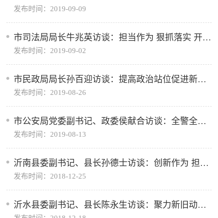
发布时间：2019-09-09
政策落地见效
市司法局局长牛兆英访谈：担当作为 狠抓落实 开创
发布时间：2019-09-02
全面依法治市和司法行政工作新局面
市民政局局长孙百迎访谈：提高政治站位促进新时
发布时间：2019-08-26
代民政事业高质量发展
市公安局党委副书记、政委侯献合访谈：全警全力
发布时间：2019-08-13
保稳定 一心一意促发展 勇当践行沂蒙精神排头兵
沂南县委副书记、县长孙德士访谈：创新作为 担当
发布时间：2018-12-25
实干 加快建设宜业宜居宜游沂南
沂水县委副书记、县长陈永生访谈：聚力新旧动能