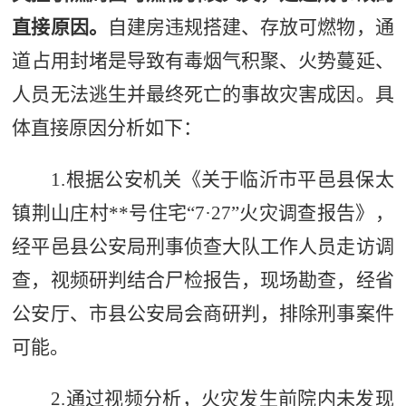
直接原因
。
自建房违规搭建、
存放可燃物
，
通
道
占用
封堵是导致有毒烟气积聚、火势蔓延、
人员无法逃生并最终死亡的事故灾害成因。
具
体
直
接
原因分析如下：
1.
根据公安机关《关于临沂市平邑县保太
镇荆山庄村
**
号住宅
“7
·
27”
火灾调查报告》，
经平邑县公安局刑事侦查大队工作人员走访调
查，视频研判结合尸检报告，现场勘查，经省
公安厅、市县公安局会商研判，排除刑事案件
可能
。
2
.
通过视频分析，火灾发生前院内未发现