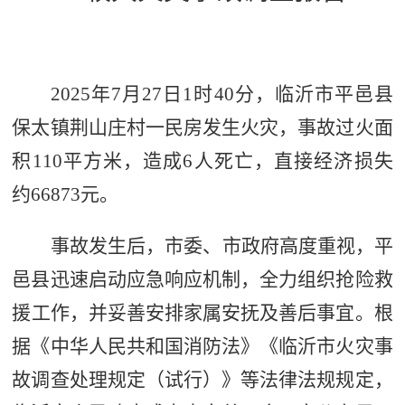
2025
年
7
月
27
日
1
时
40
分，临沂市平邑县
保太镇荆山庄村
一
民房发生火灾，事故过火面
积
110
平方米，造成
6
人死亡
，
直接
经济
损失
约
66873
元
。
事故发生后，市委、市政府高度重视
，
平
邑县
迅速启动
应急响应
机制
，
全力
组织抢险救
援
工作，并妥善安排家属安抚及
善后
事宜
。根
据《中华人民共和国消防法》《临沂市火灾事
故调查处理规定（试行）》等
法律法规
规定，