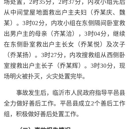
场处置，
2
时
35
分，
2
时
37
分，内攻小组先后
从中间堂屋地面救出户主夫妇（乔
某
庆、魏
某
）。
3
时
02
分，内攻小组在东侧隔间卧室救
出男户主的母亲（齐
某
洽），
3
时
04
分，继续
在东侧卧室救出户主长女（乔
某
悦）及次子
（乔
某
扬）。
3
时
27
分，内攻搜救组从西侧卧
室搜救出户主长子（乔
某
辉）。
3
时
30
分，现
场明火被扑灭，火灾处置完毕。
事故发生后，临沂市人民政府指导平邑县
全力做好善后工作。平邑县成立
2
个善后工作
组，积极做好善后
处置
工作。