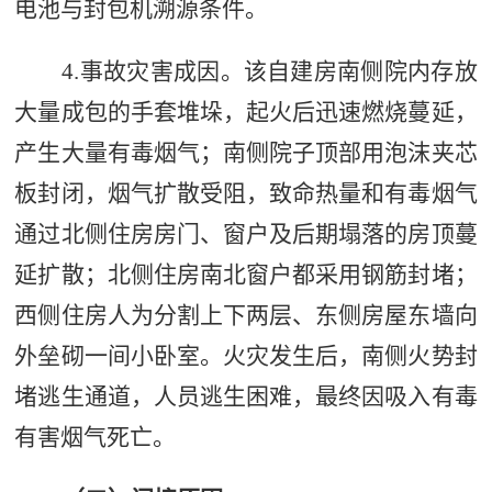
电池与封包机溯源条件。
4.事故灾害成因。该自建房南侧院内存放
大量成包的手套堆垛，起火后迅速燃烧蔓延，
产生大量有毒烟气；南侧院子顶部用泡沫夹芯
板封闭，烟气扩散受阻，致命热量和有毒烟气
通过北侧住房房门、窗户及后期塌落的房顶蔓
延扩散；北侧住房南北窗户都采用钢筋封堵；
西侧住房人为分割上下两层、
东侧房屋东墙向
外垒砌一间小卧室
。
火灾发生后，南侧火势封
堵逃生通道，人员逃生困难，最终因吸入有毒
有害烟气死亡。