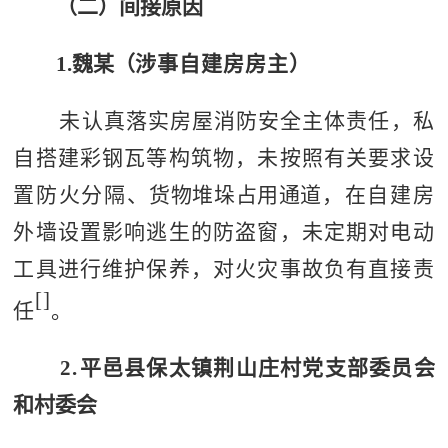
（
二
）
间接原因
1.
魏
某
（
涉事自建房房主
）
未认真落实房屋消防安全
主体责任，私
自搭建彩钢瓦等构筑物，未按照有关要求设
置防火分隔、
货物堆垛占用通道
，在
自建房
外墙设置影响逃生的防盗窗，未定期
对
电动
工具
进行维护保养，对火灾事故负有直接责
[
]
任
。
2.
平邑县
保太镇荆山庄村党支部委员会
和村委会