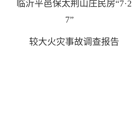
临沂平邑保太荆山庄民房
“7·2
7”
较大火灾事故调查报告