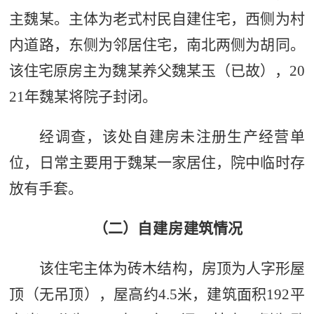
主魏
某
。主体为老式村民自建住宅，西侧为村
内道路，东侧为邻居住宅，南北两侧为胡同。
该住宅原房主为魏
某
养父魏
某
玉（已故），
20
21
年魏
某
将院子封闭。
经调查，该处自建房未注册生产经营单
位，日常主要用于魏某一家居住，院中临时存
放有手套。
（二）
自建房
建筑情况
该住宅主体为砖木结构，房顶为人字形屋
顶（无吊顶），屋高约
4.5
米，建筑面积
192
平