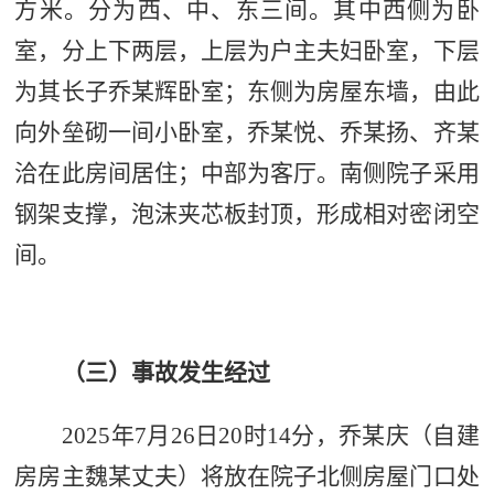
方米。分为西、中、东三间。其中西侧为卧
室，分上下两层，上层为户主夫妇卧室，下层
为其长子乔
某
辉卧室
；
东侧为房屋东墙，由此
向外垒砌一间小卧室，乔
某
悦、乔
某
扬、齐
某
洽在此房间居住；中部为客厅。南侧院子采用
钢架支撑，泡沫夹芯板封顶，形成相对密闭空
间。
（三）事故发生经过
2025
年
7
月
26
日
20
时
14
分，乔
某
庆
（自建
房房主魏某丈夫）
将放在院子北侧房屋门口处