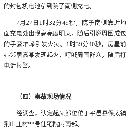
的封包机电池拿到院子南侧充电。
7
月
27
日
1
时
32
分
49
秒，院子南侧靠近地
面充电处
出现
高亮度明火，随后引燃周围成包
的手套堆垛引发火灾。
1
时
39
分
40
秒，
房屋
前
巷邻居高
某
发现起火，呼喊周围群众，随后打
电话报警。
（四）事故现场情况
经调查，认定起火部位位于平邑县保太镇
荆山庄村
**
号住宅院内南部。