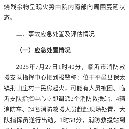
烧残余物呈现火势由院内南部向周围蔓延状
态。
二、
事故应急处置及评估情况
（
一
）
应急处置情况
2025
年
7
月
27
日
1
时
40
分，临沂市消防救
援支队指挥中心接到报警称：位于平邑县保太
镇荆山庄村一民房起火，可能有人员被困。临
沂支队指挥中心立即调派
2
个消防救援站、
4
辆
消防车、
24
名消防救援人员赶赴现场处置，大
队指挥员遂行出动。
1
时
58
分，消防救援站到