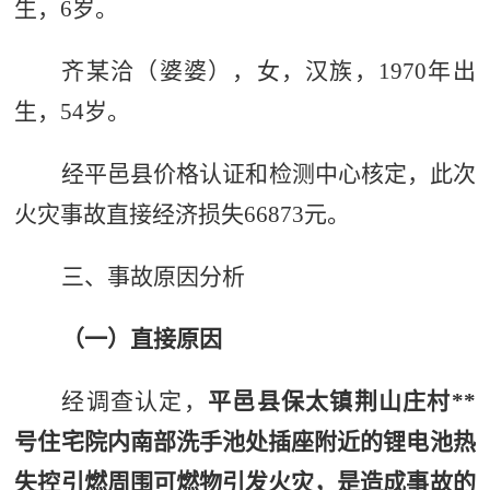
生，
6
岁。
齐
某
洽（婆婆），女，汉族，
1970
年出
生，
54
岁。
经平邑县价格认证和检测中心核定，此次
火灾事故直接
经济
损失
66873
元。
三、
事故原因分析
（
一
）
直接原因
经调查认定，
平邑县保太镇荆山庄村
*
*
号住宅院内南部洗手池处插座附近的锂电池热
失控引燃周围可燃物引发火灾
，
是造成事故的