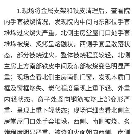
1.
现场将金属支架和铁皮清理后，查看院
内手套被烧情况，发现院内中间向东部位手套
堆垛过火烧失严重，北侧主房堂屋门口处手套
堆垛被烧、炙烤呈熔融状，西侧手套呈散落状
态，部分被烧过火，整体被烧程度较轻，北侧
主房上方南部铁皮中间及东部被烧变色明显严
重；现场查看北侧主房南侧门窗，发现木质门
框及窗框烧失、炭化程度呈现上重下轻、外重
内轻状态，窗子处竖向钢筋被烧上部变形严
重，呈现上重下轻状态；现场详细查看北侧主
房堂屋门口处手套堆垛，西侧、南侧被烧、炙
烤程度明显严重，被烧迎火面朝向西侧、南侧