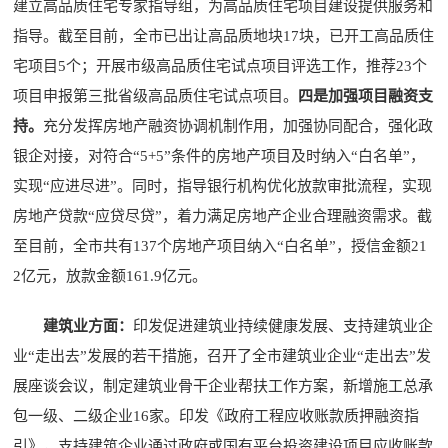
建立高品质住宅专家指导组，为高品质住宅项目建设提供服务和
指导。截至目前，全市已出让高品质地块17块，已开工高品质住
宅项目5个；开展市级高品质住宅试点项目评选工作，推荐23个
项目申报第三批省级高品质住宅试点项目。
四是加强项目融资支
持。
充分发挥房地产融资协调机制作用，加强协同配合，强化政
银企对接，对符合“5+5”条件的房地产项目及时纳入“白名单”，
实现“应进尽进”。同时，指导银行机构优化放款审批流程，实现
房地产贷款“应贷尽贷”，着力满足房地产企业合理融资需求。截
至目前，全市共有137个房地产项目纳入“白名单”，授信金额21
2亿元，放款金额161.9亿元。
建筑业方面：
印发促进建筑业持续健康发展、支持建筑业企
业“走出去”发展的若干措施，召开了全市建筑业企业“走出去”发
展座谈会议，制定建筑业骨干企业帮扶工作方案，新增施工总承
包一级、二级企业16家。印发《政府工程应收账款质押融资指
引》，支持建筑企业通过政府或国有平台投资建设项目应收账款