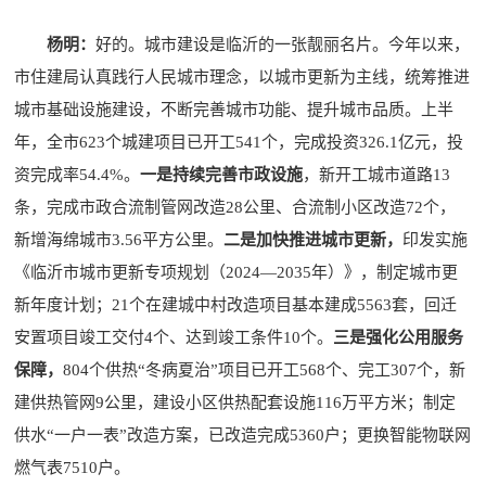
杨明：
好的。城市建设是临沂的一张靓丽名片。今年以来，
市住建局认真践行人民城市理念，以城市更新为主线，统筹推进
城市基础设施建设，不断完善城市功能、提升城市品质。上半
年，全市623个城建项目已开工541个，完成投资326.1亿元，投
资完成率54.4%。
一是
持续
完善市政设施
，新开工城市道路13
条，完成市政合流制管网改造28公里、合流制小区改造72个，
新增海绵城市3.56平方公里。
二是加快推进城市更新
，
印发实施
《临沂市城市更新专项规划（2024—2035年）》，制定城市更
新年度计划；21个在建城中村改造项目基本建成5563套，回迁
安置项目竣工交付4个、达到竣工条件10个。
三是
强化
公用服务
保障，
804个供热“冬病夏治”项目已开工568个、完工307个，新
建供热管网9公里，建设小区供热配套设施116万平方米；制定
供水“一户一表”改造方案，已改造完成5360户；更换智能物联网
燃气表7510户。