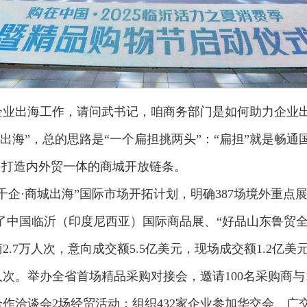
企业出海工作，请问武书记，咱商务部门是如何助力企业
城出海”，总的思路是“一个扁担挑两头”：“扁担”就是畅通
，打造内外贸一体的商城开放链条。
团千企·商城出海”国际市场开拓计划，明确387场境外重点
参加了中国临沂（印度尼西亚）国际商品展、“好品山东鲁贸
.7万人次，意向成交额5.5亿美元，现场成交额1.2亿
人次。举办全省首场精品采购对接会，邀请100名采购商与
作洽谈会2场经贸活动；组织432家企业参加华交会、广