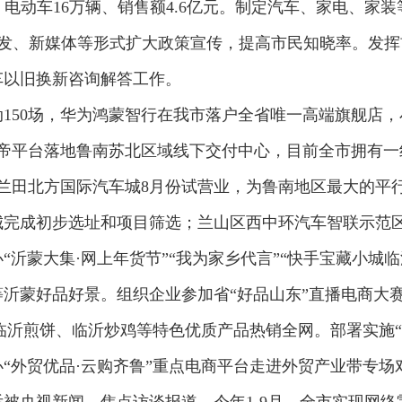
亿元，电动车16万辆、销售额4.6亿元。制定汽车、家电、
临沂首发、新媒体等形式扩大政策宣传，提高市民知晓率。发
车以旧换新咨询解答工作。
150场，华为鸿蒙智行在我市落户全省唯一高端旗舰店
帝平台落地鲁南苏北区域线下交付中心，目前全市拥有一线
，兰田北方国际汽车城8月份试营业，为鲁南地区最大的平
城完成初步选址和项目筛选；兰山区西中环汽车智联示范
“沂蒙大集·网上年货节”“我为家乡代言”“快手宝藏小城
沂蒙好品好景。组织企业参加省“好品山东”直播电商大
，临沂煎饼、临沂炒鸡等特色优质产品热销全网。部署实施
“外贸优品·云购齐鲁”重点电商平台走进外贸产业带专
央视新闻、焦点访谈报道。今年1-9月，全市实现网络零售