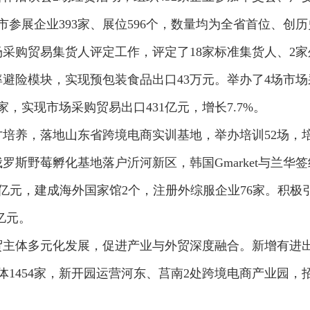
参展企业393家、展位596个，数量均为全省首位、创
采购贸易集货人评定工作，评定了18家标准集货人、2
险模块，实现预包装食品出口43万元。举办了4场市场采
，实现市场采购贸易出口431亿元，增长7.7%。
养，落地山东省跨境电商实训基地，举办培训52场，培训2
斯野莓孵化基地落户沂河新区，韩国Gmarket与兰华
2.87亿元，建成海外国家馆2个，注册外综服企业76家。
亿元。
主体多元化发展，促进产业与外贸深度融合。新增有进出口
体1454家，新开园运营河东、莒南2处跨境电商产业园，