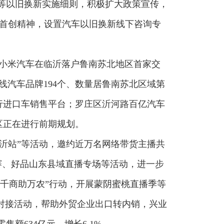
家装等以旧换新实施细则，积极扩大政策宣传，
挥首创精神，设置汽车以旧换新线下咨询专
，小米汽车在临沂落户鲁南苏北地区首家交
汽车品牌194个、数量居鲁南苏北区域第
行进口车销售平台；罗庄区沂河路百亿汽车
区正在进行前期规划。
临沂站”等活动，邀约近万名网络带货主播共
赛、好品山东县域直播专场等活动，进一步
“千商助万农”行动，开展蒙阴蜜桃直播季等
场对接活动，帮助外贸企业出口转内销，兴业
额634亿元，增长6.1%。