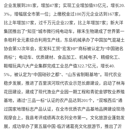
企业发展到281家，增加47家；实现工业增加值93亿元，增长20.
3%，增幅居全市第一位；上缴税金过100万元企业达到167家，
比上年增加37家，过千万元企业22家，比上年增加7家；新大洋
集团推出了“知豆”城市微行纯电动车，稼禾生物建成了世界第一
条秸秆全元素综合利用生产线，东岳机械承办了中国加气混凝土
协会第32次年会，宏发科工贸“宏发HF”商标被认定为“中国驰名
商标”；电动车、优质建材、食品加工、机械电子、精细化工、
鞋帽玩具六大产业集群完成工业总产值322.7亿元，增长40.
5%，被认定为“中国硅砂之都”、“山东省制鞋基地”。现代农业
稳步发展，推进了百里滨河现代农业示范长廊建设，启动了林海
花田建设，建成了现代渔业产业园一期工程和青驼金锣牧业养殖
基地，通过“三品一标”认证的农产品达到201个，“双堠西瓜”通
过国家地理标志产品认证，在全市优质农产品基地品牌建设现场
观摩会上，我县考评成绩再次名列全市第一。文化旅游业蓬勃发
展，成功举办了第五届中国·临沂诸葛亮文化旅游节，推出了沂