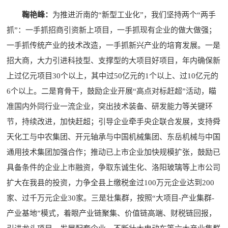
鞠艳峰：
为推进沂南的“新型工业化”，我们坚持两个“两手
抓”：一手抓招商引资新上项目，一手抓现有企业的做大做强；
一手抓传统产业的技术改造，一手抓新兴产业的培育发展。一是
招大商，大力引进科技型、支撑型的大项目好项目，年内确保新
上过亿元项目30个以上，其中过50亿元的1个以上、过10亿元的
6个以上。二是育骨干，鼓励企业开展“高点对标赶超”活动，瞄
准国内外同行业一流企业，突出技术装备、研发能力等关键环
节，持续改进，加快赶超；引导企业牵手央企联合发展，支持舜
天化工与中农集团、开元轴承与中国机械集团、东岳机械与中国
通用技术集团加强合作；推动已上市企业加快规模扩张，鼓励已
具备条件的企业上市融资，争取东诚生化、洛阳玻璃等上市公司
扩大在我县的投资，力争全县上缴税金过100万元企业达到200
家、过千万元企业30家。三是壮集群，按照“大项目-产业集群-
产业基地”模式，着眼产业链聚集、价值链高端、财税链回报，