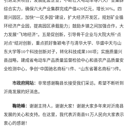
引进龙头项目，发展配套企业，不断壮大电动车等六大产业集群
综合实力，确保六大产业集群完成产值420亿元，增长30%。四
是兴园区，加快“一区多园”建设，扩大经济开发区，规划矿业循
环经济产业园，提高园区承载能力；鼓励乡镇之间加强合作，大
力发展“飞地经济”。五是促创新，引导骨干企业与大院大所“点
对点”结对创新，重点抓好鲁颖电子与清华大学、华盛中天与山
东大学等10个科技创新对子，转化科技成果100项；实施质量兴
县战略，建成省电动车产品质量监督检验中心和县农产品质量安
全检测中心，争创“中国驰名商标”1件、“山东省著名商标”3件。
市政府网站：
非常感谢鞠县长接受我们采访。希望不断听到
沂南发展的好消息。
鞠艳峰：
谢谢主持人，谢谢大家！谢谢大家多年来对沂南县
发展的关心和支持。在这里，我代表沂南县91万人民向大家表示
衷心的感谢！