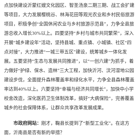
点加快建设沂蒙红嫂文化园区、智圣汤泉二期三期、战工会扩建
等项目，大力发展樱桃谷、林海花田等观光农业和乡村民俗旅游
项目，积极争创“全国休闲农业与乡村旅游示范县”，力争全县旅
游总收入增长30%以上。四要坚持“乡村与城市共同繁荣”，深入
开展“城乡建设年”活动，坚持县城、重点镇、小城镇、社区“四
点对接”，大力推进“一城三带五区”建设，统筹城乡一体化发
展。五要坚持“生态与发展共同推进”，以“一创六建”为抓手，着
力做好“护绿、保水、造林”三大工程，加快沂河、汶河湿地公园
建设步伐，全面提升森林覆盖率和绿化水平，力争全县森林覆盖
率达到40%以上。六要坚持“幸福与经济共同增长”，加快中小学
校舍改造，深化医药卫生体制改革，搞好“大病保险”，完善覆盖
城乡的社会保障体系，让群众共享改革发展成果。
市政府网站：
刚才，鞠县长提到了“新型工业化”。在这方
面，沂南县是否有新的举措？