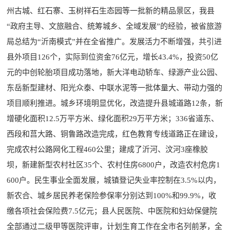
州古城、红石寨、玉树祥石生态园等一批新的精品景区，我县
“政府主导、文旅融合、统筹城乡、全域发展”的经验，被省旅游
局总结为“沂南模式”并在全省推广。发展活力不断增强，共引进
县外项目126个，实际到位资金76亿元，增长43.4%，投资50亿
元的中创轮胎项目成功落地，新大洋电动轿车、绿源产业公园、
东岳新型建材、阳光众泰、中联水泥等一批体量大、带动力强的
项目顺利推进。城乡环境明显优化，改造提升县城道路12条，新
增硬化面积12.5万平方米、绿化面积29万平方米；336省道东、
西段和莒大路、铜鲁路改造完成，红色教育专线道路正在建设，
完成农村公路网化工程460公里；建成了沂河、汶河3座橡胶
坝，新建新型农村社区35个、农村住房6800户，改造农村危房1
600户。民生事业全面发展，城镇登记失业率控制在3.5%以内，
新农合、城乡居民养老保险参保率分别达到100%和99.9%，收
缴各项社会保险费7.5亿元；县人民医院、中医院和妇幼保健院
全部通过二级甲等医院评审，计划生育工作在全市名列前茅，全