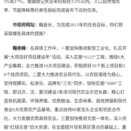
5%和17%，城镇登记失业率控制在3.5%以内。人口自然增长
率、节能降耗等约束性指标完成省市下达的任务。
市政府网站：
鞠县长，为完成2013年的任务目标，你们将
采取哪些具体的措施？
鞠艳峰：
在具体工作中，一要加快推进新型工业化，扎实开
展“大项目好项目建设年”活动，深入实施“6123”工程，围绕6大
产业集群，全力推进10大项目建设，积极抓好20个新上项目和3
0个技改项目。二要大力推进农业现代化，以农民增收为核心，
坚持规模化、标准化、品牌化“三化”同步，加快实施“3680”工
程，即沿沂、汶、蒙河建设3条滨河现代农业示范长廊，精心打
造有机蔬菜、环保养殖、优质粮油、生态林果、高效烤烟和现代
渔业6大优质农产品基地，重点扶持80家龙头企业和农民合作
社，大力发展优质高效农业。三要加快推进文旅一体化，深入挖
掘“红绿古泉”四大资源，在全面提升现有景区景点的基础上，重