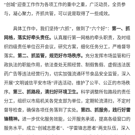
“创城”迎查工作作为各项工作的重中之重，广泛动员，全员参
与，凝心聚力，齐抓共管，可以说是取得了一些成效。
具体工作中，我们坚持“六抓”，做到了“六个好”：
第一、抓
网格，落实好牵头责任。
认真履行第一网格的牵头职责，及时组
织四级责任单位召开会议，研究方案，细化任务分工，严格督导
落实。
第二、抓监管，规范好市场秩序。
充分发挥市场监管和行
政执法的职能作用，依法查处无照经营、制假售假、虚假违法医
药广告等违法经营行为，切实加强流通环节食品安全监管，深入
开展“文明诚信平安市场”评选活动，维护了公平、公正的市场秩
序。
第三、抓路段，清扫好环境卫生。
科学调整所包路段的责任
分工，组织以市局机关各党支部为单位，定期轮流清扫，不定时
督导检查，确保各项任务落到了实处。
第四、抓服务，践行好雷
锋精神。
进一步优化服务效能，公开服务承诺，提高各级窗口的
服务水平。成立“创城志愿者”、“学雷锋志愿者”两支队伍，深入