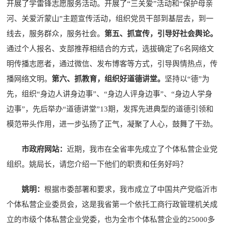
开展了学雷锋志愿服务活动。开展了“三关爱”活动和“保护母亲
河、关爱沂蒙山”主题宣传活动，组织党员干部到基层去，到一
线去，服务群众，服务社会。
第五、抓宣传，引导好社会舆论。
通过个人报名、支部推荐相结合的方式，选拔确定了6名网络文
明传播志愿者，通过微信、发布博客等方式，引导舆情热点，传
播网络文明。
第六、抓教育，组织好道德讲堂。
坚持以“德”为
先，组织“身边人讲身边事”、“身边人评身边事”、“身边人学身
边事”，先后举办“道德讲堂”13期，发挥先进典型的道德引领和
模范带头作用，进一步弘扬了正气，凝聚了人心，鼓舞了干劲。
市政府网站：
近期，我市在全省率先成立了个体私营企业党
组织。姚局长，请您介绍一下他们的职责和任务好吗？
姚明：
根据市委部署和要求，我市成立了中国共产党临沂市
个体私营企业委员会，这是我省第一个依托工商行政管理机关成
立的市级个体私营企业党委，也为全市个体私营企业的25000多