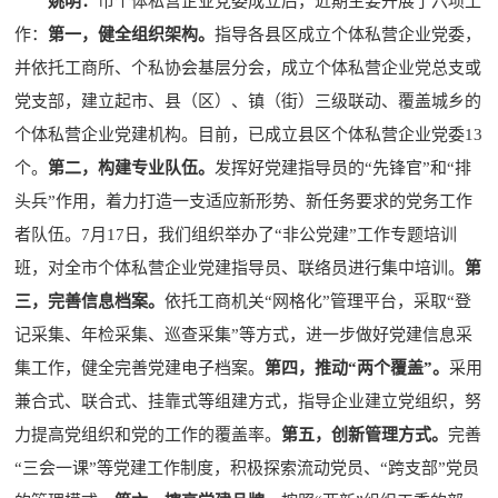
姚明：
市个体私营企业党委成立后，近期主要开展了六项工
作：
第一，健全组织架构。
指导各县区成立个体私营企业党委，
并依托工商所、个私协会基层分会，成立个体私营企业党总支或
党支部，建立起市、县（区）、镇（街）三级联动、覆盖城乡的
个体私营企业党建机构。目前，已成立县区个体私营企业党委13
个。
第二，构建专业队伍。
发挥好党建指导员的“先锋官”和“排
头兵”作用，着力打造一支适应新形势、新任务要求的党务工作
者队伍。7月17日，我们组织举办了“非公党建”工作专题培训
班，对全市个体私营企业党建指导员、联络员进行集中培训。
第
三，完善信息档案。
依托工商机关“网格化”管理平台，采取“登
记采集、年检采集、巡查采集”等方式，进一步做好党建信息采
集工作，健全完善党建电子档案。
第四，推动“两个覆盖”。
采用
兼合式、联合式、挂靠式等组建方式，指导企业建立党组织，努
力提高党组织和党的工作的覆盖率。
第五，创新管理方式。
完善
“三会一课”等党建工作制度，积极探索流动党员、“跨支部”党员