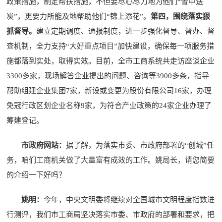
政策措施，制定帮扶措施，不但要尽心尽力地为他们“雪中送
炭”，更要力所能及地帮助他们“锦上添花”。
第四，
围绕落实狠
抓督导。
建立定期调度、通报制度，进一步强化督导、督办、督
查机制，全力支持“大好重点项目”加快建设，确保每一项服务措
施都落到实处，取得实效。目前，全市工商系统共走访座谈企业
3300多家，现场解答企业提出的问题、咨询等3900多条，指导
帮助组建企业集团7家，新设或变更为股份有限公司16家，办理
免冠行政区划企业名称9家，为符合产业政策的24家企业办理了
筹建登记。
市政府网站：
据了解，为落实市委、市政府部署的“创城”任
务，咱们工商机关做了大量富有成效的工作。姚局长，请您简要
的介绍一下好吗？
姚明：
今年，中央文明委将继续对全国城市文明程度指数进
行测评，我们市工商局坚决落实市委、市政府的部署和要求，把