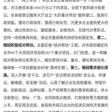
上登记”、“网上年检”，将企业登记管理权限进一步下放到基
层，对注册资本金1000万元以下的项目，全部下放到县分局登
记。在各级登记服务大厅设立“大好重点项目”服务窗口，提高行
政效能。强化行政指导，慎用行政处罚，为更多企业提供更大的
便利。通过现场办公、跟踪服务、全程领办、无偿代办等形式，
坚持一项政策用到底，保证优惠政策的持续性和稳定性。
第二，
围绕职能结对帮扶。
全面实施“结对帮扶”工程，对市政府确定的
全市80个大项目好项目和382个重点项目，分门别类，逐一明确
结对帮扶单位和责任人，细化帮扶内容，量化、硬化帮扶任务，
确保每一个项目都能及时地“落地生根”。
第三，
围绕需求细化措
施。
深入开展“走千企、进万户”走访帮扶活动和“走企业、听建
议、解难题、促发展”活动，认真了解企业在改制重组、转型升
级、创新驱动、品牌创建、生产经营等方面的需求和建议，并从
注册登记、商标、广告、合同和助企融资、打假维权等方面职能
入手，用足用活总局、省局和市局已出台的促进实体经济发展的