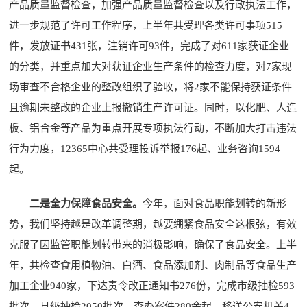
产品质量监督检查，加强产品质量监督检查以及行政执法工作，
进一步规范了许可工作程序，上半年共受理各类许可事项515
件，发放证书431张，注销许可93件，完成了对611家获证企业
的分类，并重点加大对获证企业生产条件的检查力度，对7家现
场审查不合格企业的整改组织了验收，将2家不能保持获证条件
且逾期未整改的企业上报撤销生产许可证。同时，以化肥、人造
板、铝合金等产品为重点开展专项执法行动，不断加大打击违法
行为力度，12365中心共受理投诉举报176起、业务咨询1594
起。
二是全力保障食品安全。
今年，面对食品职能划转的新形
势，我们坚持越是改革调整期，越要绷紧食品安全这根弦，有效
克服了因监管职能划转带来的消极影响，确保了食品安全。上半
年，共检查食用植物油、白酒、食品添加剂、肉制品等食品生产
加工企业940家，下达责令改正通知书276份，完成市级抽检593
批次，县级抽检2050批次，查办案件280余起，移送公安机关4