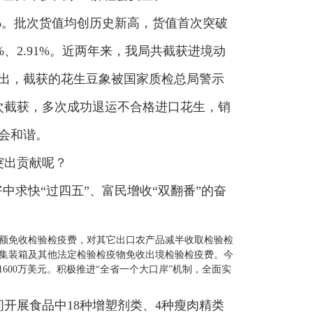
.18%。批次货值均创历史新高，货值首次突破
1%、2.91%。近两年来，我局共截获进境动
检出，截获的花生豆象被国家质检总局警示
次截获，多次成功退运不合格进口花生，销
会和谐。
突出贡献呢？
中求快“过四五”、富民增收“双翻番”的奋
全额免收检验检疫费，对其它出口农产品减半收取检验检
、集装箱及其他法定检验检疫物免收出境检验检疫费。今
1600万美元。积极推进“全省一个大口岸”机制，全面实
开展食品中18种增塑剂类、4种瘦肉精类