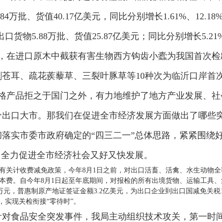
84万批、货值40.17亿美元，同比分别增长1.61%、12
口货物5.88万批、货值25.87亿美元；同比分别增长5.2
中，在进口原木中截获有害生物西方钩齿小蠹为我国首次
苍耳、疏花蒺藜草、三裂叶豚草等10种次为临沂口岸首
合格产品拒之于国门之外，有力地维护了地方产业发展、社
个出口大市。那我们在促进全市经济发展方面做出了哪些
落实市委市政府确定的“四三二一”总体思路，紧紧围绕好
，全力促进全市经济社会又好又快发展。
有关计收费减免政策，今年8月1日之前，对出口活畜、活禽、水生动物
本费。自今年8月1日起至年底期间，对报检的所有出境货物、运输工具
44万元，普惠制原产地证签证金额3.2亿美元，为出口企业到出口国减免关税
，实现关检衔接“零待时”。
针对食品安全突发事件，我局主动组织技术攻关，第一时间