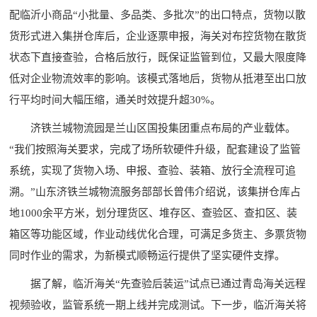
配临沂小商品“小批量、多品类、多批次”的出口特点，货物以散
货形式进入集拼仓库后，企业逐票申报，海关对布控货物在散货
状态下直接查验，合格后放行，既保证监管到位，又最大限度降
低对企业物流效率的影响。该模式落地后，货物从抵港至出口放
行平均时间大幅压缩，通关时效提升超30%。
济铁兰城物流园是兰山区国投集团重点布局的产业载体。
“我们按照海关要求，完成了场所软硬件升级，配套建设了监管
系统，实现了货物入场、申报、查验、装箱、放行全流程可追
溯。”山东济铁兰城物流服务部部长曾伟介绍说，该集拼仓库占
地1000余平方米，划分理货区、堆存区、查验区、查扣区、装
箱区等功能区域，作业动线优化合理，可满足多货主、多票货物
同时作业的需求，为新模式顺畅运行提供了坚实硬件支撑。
据了解，临沂海关“先查验后装运”试点已通过青岛海关远程
视频验收，监管系统一期上线并完成测试。下一步，临沂海关将