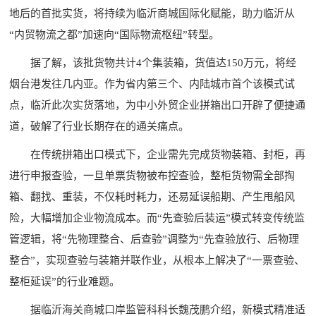
地后的首批实货，将持续为临沂商城国际化赋能，助力临沂从
“内贸物流之都”加速向“国际物流枢纽”转型。
据了解，该批货物共计4个集装箱，货值达150万元，将经
烟台港发往几内亚。作为省内第三个、内陆城市首个该模式试
点，临沂此次实货落地，为中小外贸企业拼箱出口开辟了便捷通
道，破解了行业长期存在的通关痛点。
在传统拼箱出口模式下，企业需先完成货物装箱、封柜，再
进行申报查验，一旦单票货物被布控查验，整柜货物需全部掏
箱、翻找、重装，不仅耗时耗力，还易延误船期、产生甩船风
险，大幅增加企业物流成本。而“先查验后装运”模式转变传统监
管逻辑，将“先物理整合、后查验”调整为“先查验放行、后物理
整合”，实现查验与装箱并联作业，从根本上解决了“一票查验、
整柜延误”的行业难题。
据临沂海关商城口岸监管科科长魏茂鹏介绍，新模式精准适