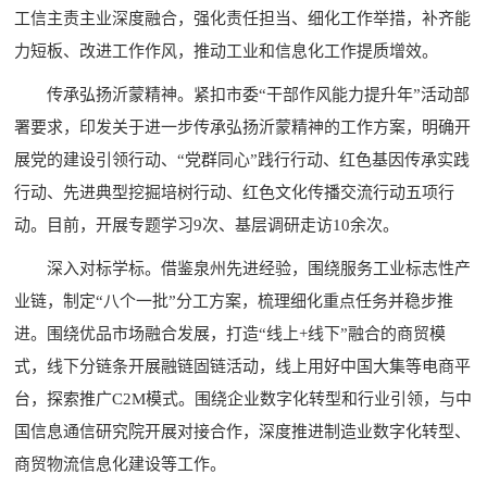
工信主责主业深度融合，强化责任担当、细化工作举措，补齐能
力短板、改进工作作风，推动工业和信息化工作提质增效。
传承弘扬沂蒙精神。紧扣市委“干部作风能力提升年”活动部
署要求，印发关于进一步传承弘扬沂蒙精神的工作方案，明确开
展党的建设引领行动、“党群同心”践行行动、红色基因传承实践
行动、先进典型挖掘培树行动、红色文化传播交流行动五项行
动。目前，开展专题学习9次、基层调研走访10余次。
深入对标学标。借鉴泉州先进经验，围绕服务工业标志性产
业链，制定“八个一批”分工方案，梳理细化重点任务并稳步推
进。围绕优品市场融合发展，打造“线上+线下”融合的商贸模
式，线下分链条开展融链固链活动，线上用好中国大集等电商平
台，探索推广C2M模式。围绕企业数字化转型和行业引领，与中
国信息通信研究院开展对接合作，深度推进制造业数字化转型、
商贸物流信息化建设等工作。