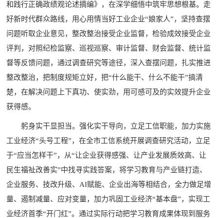
和践行正确政绩观论述摘编》，在深学细悟中筑牢思想根基。走
好新时代群众路线，用心用情当好工业企业“娘家人”，坚持查摆
问题听取企业意见，整改整治接受企业监督，检验成效接受企业
评判，对照纪检监察、巡视巡察、审计监督、财会监督、统计监
督等反馈问题，通过调查研究等途径，深入查摆问题，扎实推进
整改整治，把制度规矩立好，把“什么能干、什么不能干”搞清
楚，在解决问题上下真功、使实劲，用可感可及的实效提升企业
获得感。
躬身实干显担当。强化实干导向，立足工信职能，加力实施
工业经济“头号工程”，在全市工信系统开展调查研究活动，立足
于“应当怎样干”，从“让企业获得感强、让产业发展质效高、让
民生福祉改善实”中找寻实践答案，将学习教育与产业链打造、
企业服务、技改升级、AI赋能、企业出海等相结合，全力做足增
量、遏制减量、应对变量，加力巩固工业经济“基本盘”，实现工
业经济首季“开门红”。通过实际行动把学习教育成果体现到服务