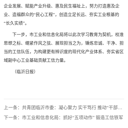
企业发展、赋能产业升级、惠及民生福祉上，努力打造惠及企
业、造福群众的“民心工程”，创造立足长远、夯实工业根基的
“长久实绩”。
下一步，市工业和信息化局将以此次学习教育为契机，校准
思想之标、绷紧作风之弦、展现担当之为，锤炼忠诚、干净、担
当的工信队伍，为构建更有辨识度的现代化产业体系、夯实省区
域副中心工业基础贡献工信力量。
（临沂日报）
上一条：共青团临沂市委：凝心聚力 实干笃行 推动“干部作
风能力提升年”活动见行见效
下一条：市工业和信息化局：抓好“五项动作” 锻造工信铁军