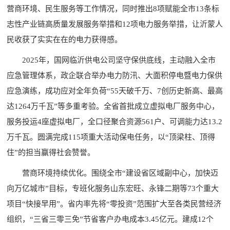
营商环境、民生服务等工作情况，同时推出8项赋能全市13条标
志性产业链高质量发展服务举措和12项电力服务举措，让沂蒙人
民收获了实实在在的电力获得感。
2025年，国网临沂供电公司坚守保供底线，主动融入全市
应急管理体系，政企联合举办电力防汛、大面积停电暨电力保供
应急演练，成功应对全年负荷“55天破千万、7创历史新高、最高
达1264万千瓦”等多重考验。全省首批成立虚拟电厂服务中心，
服务投运4座虚拟电厂，全口径聚合资源561户、可调能力达13.2
万千瓦。圆满完成115项重大活动保电任务，以“顶梁柱、顶得
住”的担当赢得社会赞誉。
营商环境持续优化。围绕全市“建设省区域副中心，加快迈
向万亿城市”目标，专班化服务山东宏旺、永锋二期等73个重大
项目“快接早用”。省内率先将“零投资”范围扩大至各类民营经济
组织，“三省三零三免”节省客户办电成本3.45亿元。建成12个