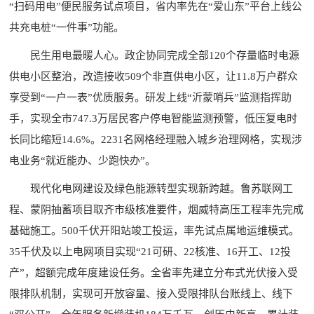
“扫码用电”便民服务试点项目，省内率先在“爱山东”平台上线公
共充电桩“一件事”功能。
民生用电最暖人心。政企协同完成全部120个存量临时电源
供电小区整治，改造接收509个非直供电小区，让11.8万户群众
享受到“一户一表”优质服务。研发上线“沂蒙哨兵”监测指挥助
手，实现全市747.3万居民客户停电智能监测预警，低压复电时
长同比缩短14.6%。2231名网格经理融入城乡治理网格，实现涉
电业务“就近能办、少跑快办”。
现代化电网建设及绿色能源转型实现新跨越。鲁苏联网工
程、蒙阴抽蓄项目取齐市级核准要件，烟威特高压工程率先完成
基础施工。500千伏开阳站竣工投运，率先试点属地运维模式。
35千伏及以上电网项目实现“21可研、22核准、16开工、12投
产”，超额完成年度建设任务。全省率先建立分布式光伏接入受
限排队机制，实现可开放容量、接入受限排队台账线上、线下