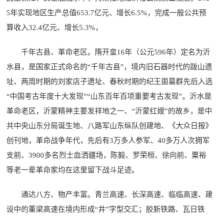
5年实现地区生产总值653.7亿元、增长6.5%，完成一般公共预
算收入32.4亿元、增长5.3%，
千年古县、革命老区。隋开皇16年（公元596年）定名为沂
水县，是国家正式命名的“千年古县”，境内旧石器时代的跋山遗
址、两周时期的刘家店子遗址、春秋时期的纪王崮墓群先后入选
“中国考古年度十大发现”“山东百年百项重要考古发现”。沂水是
革命老区，沂蒙精神主要发祥地之一、“沂蒙红嫂”的故乡，是中
共中央山东分局诞生地、八路军山东纵队创建地、《大众日报》
创刊地，革命战争年代，先后有3万多人参军、40多万人次拥军
支前、3900多名烈士血洒疆场，陈毅、罗荣桓、徐向前、粟裕
等老一辈革命家均在这里留下战斗足迹。
通达八方、物产丰富。青兰高速、长深高速、临临高速、建
设中的董梁高速在境内形成“井”字型交汇；胶新铁路、瓦日铁