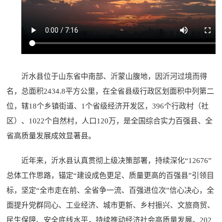
沂水县位于山东省中南部、沂蒙山腹地，因沂河过境而得
名，总面积2434.8平方公里，在全省县级行政区划面积中列第二
位，辖18个乡镇街道、1个省级经济开发区，396个行政村（社
区）、1022个自然村，人口120万，是全国综合实力百强县、全
省高质量发展成效显著县。
近年来，沂水县认真贯彻上级决策部署，持续深化“12676”
总体工作思路，锚定“建设成色更足、质量更高的百强县”引领目
标，坚定“全市走在前、全省争一流、百强进位次”信心决心，全
面提升党群同心、工业经济、城市更新、乡村振兴、文旅商贸、
民生保障、安全底线水平，持续推动经济社会高质量发展。202