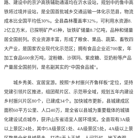
路、建设中的京沪高铁辅助通道均在沂水设站，规划中的鲁中高
铁将过境并设站，是全国首批城乡交通运输一体化示范县，物流
成本比全国平均低30%。全县森林覆盖率32%，可利用水资源8.
2亿立方米，已探明矿产45种，钛铁矿储量8.7亿吨，品种和储量
居全国前列。农业资源丰富，形成了粮食、果品、蔬菜、畜牧四
大产业，是国家农业现代化示范区；拥有食品企业近700家，年
加工食品600余万吨，淀粉糖、沙琪玛、紫皮糖、豆奶粉等产品
产量居全国前列，是名副其实的“中国食品城”。
城乡秀美、宜居宜游。按照“乡村振兴齐鲁样板”定位，坚持
党建引领片区推进，组团帮片区、示范带全域，规划五年内建设
乡村振兴片区80个，已建成34个。加快城市更新，县城建成区
面积60平方公里、人口40万，是全省以县城为重要载体的城镇
化建设试点城市，获评山东省适宜人居环境奖。全县现有3A级
以上景区24处，其中5A级景区1处、4A级景区5处，4A级以上景