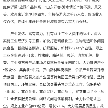
区数量全省县域最多，打造“天上王城、人间彩虹、地下奇观、
红色沂蒙”旅游产品体系，“山东好客·沂水情长”“路不远，景又
美，欢迎来沂水”叫响四方，年接待游客过千万人次、旅游收入
过百亿，连续七年获评全国县域旅游综合实力百强县。
产业发达、富有潜力。拥有41个工业大类中的34个，深入
实施工业经济头号工程，加快打造精细化工、生物制造和休闲健
康食品、智能装备制造、纺织服装、新材料“2+4”产业链，规上
工业企业达到441家，柠檬酸、酶制剂、玻纤、汽车配件、橡
塑、工业纺布等产品市场占有率居全省全国前列。大力推进产业
“区块化、集群化”布局，庐山新材料高科园、食品产业转型升级
示范园、鲁南智慧文创产业园等特色园区承载力不断增强。坚持
项目为王、环境是金，县级领导带头领办重点工作，包保乡镇
（街道）、重点企业、重点景区、重点项目，建立重点企业（项
目）全流程服务管理、闭环式问题化解机制，全力扶企助企惠
企，规上工业产值899亿元、增长5.1%。大力发展品质民生，教