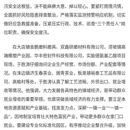
汛安全这根弦，决不能麻痹大意、掉以轻心。要紧盯雨情汛情，
全面抓好风险隐患排查整治，严格落实监测预警响应机制，切实
做好应急救援准备，压紧压实行政、技术、巡查“三个责任人”岗
位职责，确保安全度汛。
在大店镇金鹏磨料磨具、双鑫研磨材料有限公司，涝坡镇高
端橡塑产业园、华丰密封件科技有限公司，实能德氨基乙酸项目
现场，于胜涛仔细询问企业生产经营、市场份额、产业配套等情
况。在洙边镇济生春茶业、豌青茶业，板泉镇裕泰工艺品有限公
司、高榆村等处，于胜涛认真了解工艺流程、外贸出口、就业增
收等情况。他强调，大力发展各具特色的镇域经济，是带动群众
就业增收的重要举措，也是突破县域经济的有力支撑。要立足本
地资源禀赋和产业基础，找准发力点，深耕“一镇一业”“一镇一
品”，因地制宜培育壮大特色富民产业，带动更多群众在家门口
就业。要建设专业化标准化园区，有序推动企业整合升级，加快