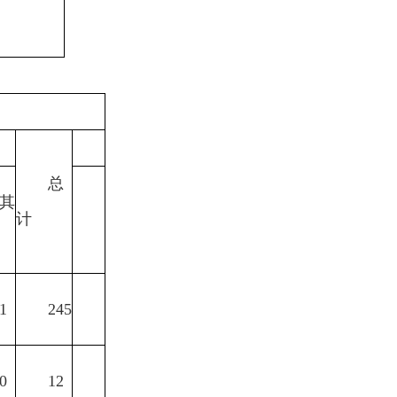
总
其
计
1
245
0
12