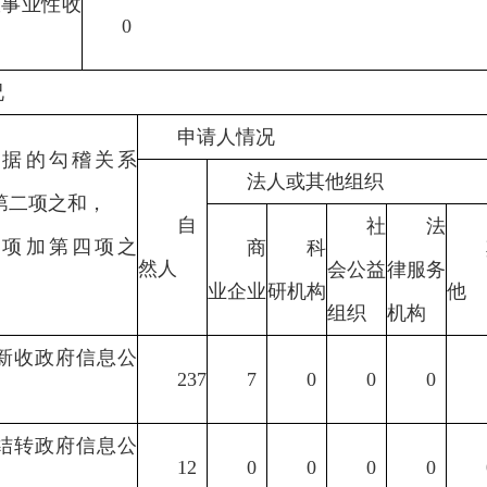
政事业性收
0
况
申请人情况
数据的勾稽关系
法人或其他组织
第二项之和，
自
社
法
三项加第四项之
商
科
然人
会公益
律服务
业企业
研机构
他
组织
机构
新收政府信息公
237
7
0
0
0
结转政府信息公
12
0
0
0
0