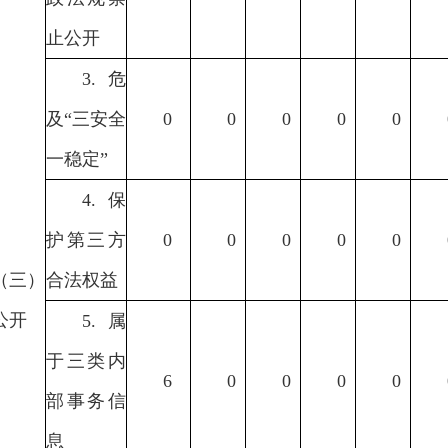
止公开
3.危
及“三安全
0
0
0
0
0
一稳定”
4.保
护第三方
0
0
0
0
0
（三）
合法权益
公开
5.属
于三类内
6
0
0
0
0
部事务信
息