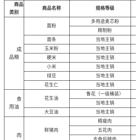
商品
商品名称
规格等级
类别
多用途麦芯粉
面粉
精制粉
面条
当地主销
玉米粉
当地主销
成
品粮
粳米
当地主销
小米
当地主销
绿豆
当地主销
花生仁
当地主销
鲁花（一级桶装）
花生油
食
当地主销
用油
大豆油
当地主销
精瘦肉
鲜猪肉
五花肉
肉
去骨后腿肉