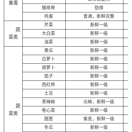
禽蛋
猪排骨
肋排
鸡蛋
普通，新鲜完整
芹菜
新鲜一级
蔬
大白菜
新鲜一级
菜类
油菜
新鲜一级
黄瓜
新鲜一级
白萝卜
新鲜一级
胡萝卜
新鲜一级
茄子
新鲜一级
西红柿
新鲜一级
土豆
新鲜一级
青辣椒
尖椒，新鲜一级
蔬
卷心菜
新鲜一级
菜类
圆葱
紫皮，新鲜一级
冬瓜
新鲜一级