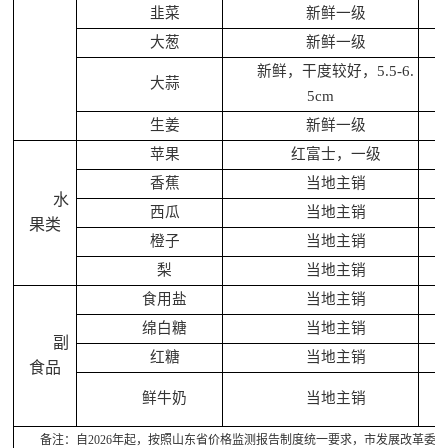
韭菜
新鲜一级
大葱
新鲜一级
新鲜，干度较好，5.5-6.
大蒜
5cm
生姜
新鲜一级
苹果
红富士，一级
香蕉
当地主销
水
西瓜
当地主销
果类
橙子
当地主销
梨
当地主销
食用盐
当地主销
绵白糖
当地主销
副
红糖
当地主销
食品
鲜牛奶
当地主销
备注：自2026年起，按照山东省价格监测报告制度统一要求，市发展改革委