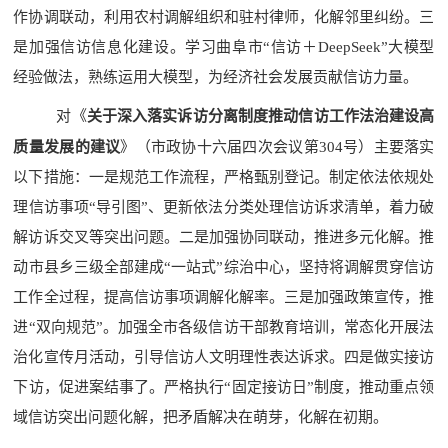
作协调联动，利用农村调解组织和驻村律师，化解邻里纠纷。三
是加强信访信息化建设。学习曲阜市
“
信访＋
DeepSeek”
大模型
经验做法，熟练运用大模型，为经济社会发展贡献信访力量。
对
《
关于深入落实诉访分离制度推动信访工作法治建设高
质量发展的建议
》（市政协十六届四次会议第
304
号）主要落实
以下措施：一是规范工作流程，严格甄别登记。制定依法依规处
理信访事项
“
导引图
”
、更新依法分类处理信访诉求清单，着力破
解访诉交叉等突出问题。二是加强协同联动，推进多元化解。推
动市县乡三级全部建成
“
一站式
”
综治中心，坚持将调解贯穿信访
工作全过程，提高信访事项调解化解率。三是加强政策宣传，推
进
“
双向规范
”
。加强全市各级信访干部教育培训，常态化开展法
治化宣传月活动，引导信访人文明理性表达诉求。四是做实接访
下访，促进案结事了。严格执行
“
固定接访日
”
制度，推动重点领
域信访突出问题化解，把矛盾解决在萌芽，化解在初期。