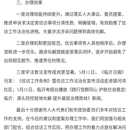
三、办理效果
一是治理效能持续提升。
通过落实人大建议、委员提案，
推进
申
诉求决定类信访事项分清性质、明确管辖，有效助推了信
访工作法治化进程。大量涉法涉诉问题得到高效化解。
二是办理机制更加规范。
信访事项导入其他程序后，办理
流程进一步优化，跟进化解措施逐渐落实闭环，逐步开始避免了
出现相互脱节、推诿责任的情况。
三是学法普法宣传成效更显著。
5
月
12
日，《临沂日报》
刊发：《信访工作条例》暨信访工作法治化宣传活动走进银河湾
社区；
5
月
21
日，
临沂电视台播放《践行党群同心
护航社会稳定
|
临沂：源头防控就地化解 提升基层治理质效》新闻。
最后十分感谢市人大代表们和市政协委员们多年对信访工
作的支持。
在今后的建议
和提案
办理工作中，我们将加强与相关
部门配合，结合信访工作实际，把办理工作的着力点放在解决问