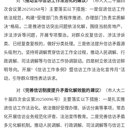
对
《
推动全市信访工作法治化的建议
》（市人大二十届四
次会议第
20250268
号）主要落实以下措施：一是促进信访工作
依法规范，构建
“
受理部门负责程序推进、办理部门负责实质解
决
”
格局。二是推进信访突出问题依法化解，围绕当前房地产、
涉法涉诉等问题，开展专项整治。对群众反复信访、涉法涉诉
类、已经复查复核的，做好分类处理。三是依法提升信访矛盾源
头吸附力。坚持将调解贯穿信访工作全过程，推动人民调解、行
政调解、司法调解等与信访工作协调联动。四是树立依法信访鲜
明导向。开展
“
《信访工作条例》暨信访工作法治化宣传月
”
活
动，引导群众理性表达诉求。
对
《
完善信访制度提升矛盾化解效能的建议
》（市人大二
十届四次会议第
20250096
号）主要落实以下措施：一是扎实推
进信访工作法治化。依法做好受理办理、诉访分离等事项，常态
化开展信访业务规范化评查、法治宣传教育。二是完善信访矛盾
多元化解机制。推动人民调解、行政调解、司法调解等与信访工