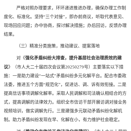
严格对照办理要求，环环递进推进办理，确保办理工作制
度化、标准化。坚持
“
三个对接
”
，即办前商议，听取代表意见、
现场回应问题；办中协商，探讨解决措施；办后回访，反馈办理
结果。
（三）
精准分类施策，推动建议、提案落地
对
《
强化矛盾纠纷大排查，提升基层社会治理质效的建
议
》（市人大二十届四次会议第
20250279
号
）主要落实以下措
施：
一是助力建设
“
一站式
”
矛盾纠纷多元化解平台。配合市委政
法委，推进五个方面
“
规范化
”
，促进访、调、诉有效衔接。二是
提高信访事项调解化解率。采取人民调解和司法确认相结合的方
式，提高调解的法律效力。组织全市信访干部开展访调对接业务
视频培训，做实调解先行。三是建强多元联动矛盾纠纷化解机
制。助力矛盾纠纷发现在早
、
化解在小，有力维护社会稳定。