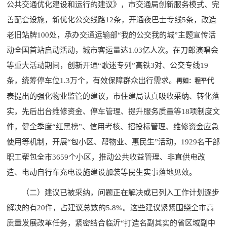
公共交通优化建设和运行的建议》，市交通局创新服务模式、完
善配套设施，新优化公交线路12条，开通夜巴士专线5条，改造
老旧站牌100处，承办交通运输部“我的公交我的城”主题宣传活
动全国首站启动活动，城市客运量达1.03亿人次。在刀郎演唱会
等重大活动期间，创新开通“歌迷专列”高铁3对、公交专线19
条，统筹停车位1.3万个，有效保障群众出行需求。
代
再如：程平
表提出的强化物业监管的建议，市住建局认真吸收采纳、转化落
实，先后出台维修资金、停车管理、提升服务质量等18项制度文
件，健全季度“红黑榜”、信用考核、招投标管理、维修资金应急
使用等机制，开展“包小区、帮物业、惠民生”活动，1929名干部
职工帮包全市3659个小区，推动公共收益管理、非直供电改
造、电动自行车充电设施建设加装等民生实事落地见效。
（二）建议已被采纳，问题正在解决或已列入工作计划逐步
解决的有20件，占建议总数的5.8%。这些建议紧紧围绕全市高
质量发展改革任务，紧密结合临沂“打造名副其实的省区域副中