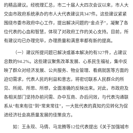
的精品建议。经梳理汇总，市二十届人大四次会议以来，市人大
交由市政府系统承办的市人大代表建议共347件。这些建议紧紧
围绕市委市政府中心工作，提出解决问题的“金点子”，凝聚了各
位代表的心血和智慧，体现了对政府工作的关心支持。目前，所
有建议均已办理完毕，办理质量和满意率都有新的提高。
（一）建议所提问题已解决或基本解决的有327件，占建议
总数的94.2%。这些建议聚焦改革发展、心系民生福祉，集中反
映了群众对经济发展、公共服务、物业管理、看病就医等方面的
迫切需求，代表人民的利益和意志，将密切联系人民群众的所
见、所闻、所思、所想，全面准确的反映出来。对此，市政府及
各相关部门坚持办前问需、办中互商、办后问效，与代表沟通联
系从“有来有往”到“常来常往”，一大批代表的真知灼见转化为促
进经济社会高质量发展的佳策良方。
如：王永现、马倩、马龙腾等12位代表提出《关于加强城市