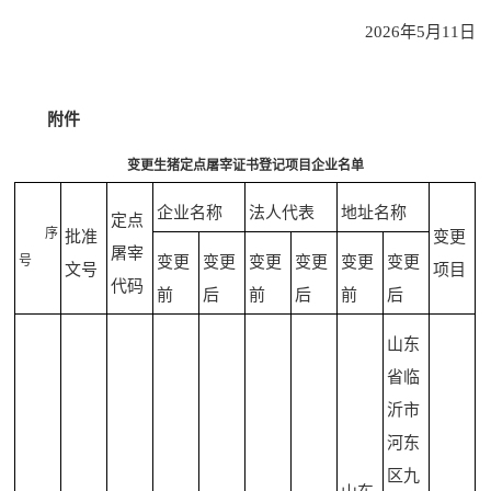
2026年5月11日
附件
变更生猪定点屠宰证书登记项目企业名单
企业名称
法人代表
地址名称
定点
序
批准
变更
屠宰
号
变更
变更
变更
变更
变更
变更
文号
项目
代码
前
后
前
后
前
后
山东
省临
沂市
河东
区九