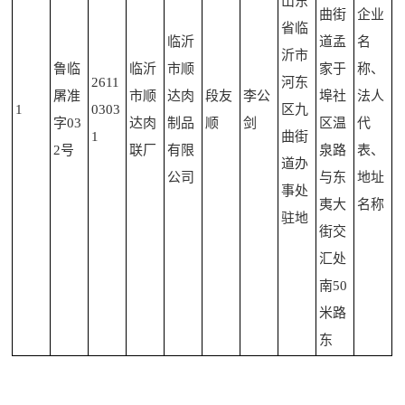
山东
曲街
企业
省临
临沂
道孟
名
沂市
鲁临
临沂
市顺
家于
称、
2611
河东
屠准
市顺
达肉
段友
李公
埠社
法人
1
0303
区九
字03
达肉
制品
顺
剑
区温
代
1
曲街
2号
联厂
有限
泉路
表、
道办
公司
与东
地址
事处
夷大
名称
驻地
街交
汇处
南50
米路
东