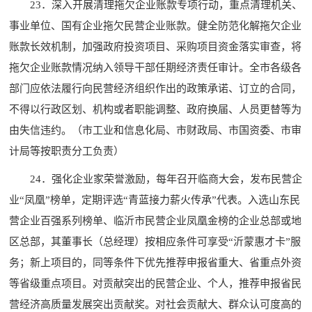
23．深入开展清理拖欠企业账款专项行动，重点清理机关、
事业单位、国有企业拖欠民营企业账款。健全防范化解拖欠企业
账款长效机制，加强政府投资项目、采购项目资金落实审查，将
拖欠企业账款情况纳入领导干部任期经济责任审计。全市各级各
部门应依法履行向民营经济组织作出的政策承诺、订立的合同，
不得以行政区划、机构或者职能调整、政府换届、人员更替等为
由失信违约。（市工业和信息化局、市财政局、市国资委、市审
计局等按职责分工负责）
24．强化企业家荣誉激励，每年召开临商大会，发布民营企
业“凤凰”榜单，定期评选“青蓝接力薪火传承”代表。入选山东民
营企业百强系列榜单、临沂市民营企业凤凰金榜的企业总部或地
区总部，其董事长（总经理）按相应条件可享受“沂蒙惠才卡”服
务；新上项目的，同等条件下优先推荐申报省重大、省重点外资
等省级重点项目。对贡献突出的民营企业、个人，推荐申报省民
营经济高质量发展突出贡献奖。对社会贡献大、群众认可度高的