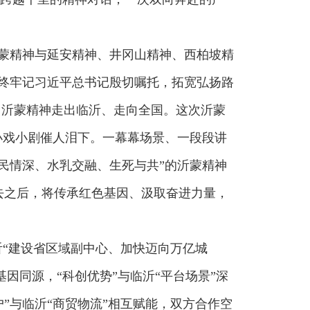
沂蒙精神与延安精神、井冈山精神、西柏坡精
终牢记习近平总书记殷切嘱托，拓宽弘扬路
动了沂蒙精神走出临沂、走向全国。这次沂蒙
小戏小剧催人泪下。一幕幕场景、一段段讲
民情深、水乳交融、生死与共”的沂蒙精神
去之后，将传承红色基因、汲取奋进力量，
沂“建设省区域副中心、加快迈向万亿城
因同源，“科创优势”与临沂“平台场景”深
户”与临沂“商贸物流”相互赋能，双方合作空