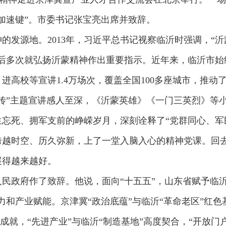
加速键”。市委书记张宝亮出席并致辞。
的发源地。2013年，习近平总书记视察临沂时强调，“
此后多次就弘扬沂蒙精神作出重要指示。近年来，临沂市始
进高校等宣讲1.4万场次，覆盖全国100多座城市，推
传”主题宣讲感人至深，《沂蒙英雄》《一门三英烈》等
忘死、拥军支前的峥嵘岁月，深刻诠释了“党群同心、军
跨越时空、历久弥新，上了一堂入脑入心的精神党课。回
展得越来越好。
民政府作了致辞。他说，面向“十五五”，山东省赋予临
和产业赋能。京津冀“政治底蕴”与临沂“革命老区”红色基
相成就，“先进产业”与临沂“制造基地”高度契合，“开放门