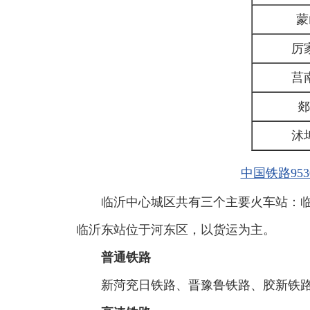
蒙
厉
莒
郯
沭
中国铁路953
临沂中心城区共有三个主要火车站：
临沂东站位于河东区，以货运为主。
普通铁路
新菏兖日铁路、晋豫鲁铁路、胶新铁