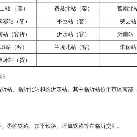
山站 （客）
费县北站（客）
莒南北
家寨站（客）
平邑站（客）
费县站
南站（客货）
沂水站（客）
沂南站
城站（客）
兰陵北站（客）
朱保站
埠岭站（货）
06
临沂站、临沂北站和临沂东站。其中临沂站位于市区南部
路、枣临铁路、东平铁路、坪岚铁路等在临沂交汇。