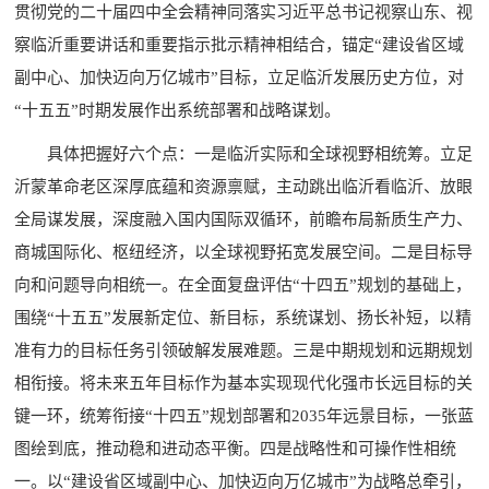
贯彻党的二十届四中全会精神同落实习近平总书记视察山东、视
察临沂重要讲话和重要指示批示精神相结合，锚定“建设省区域
副中心、加快迈向万亿城市”目标，立足临沂发展历史方位，对
“十五五”时期发展作出系统部署和战略谋划。
具体把握好六个点：一是临沂实际和全球视野相统筹。立足
沂蒙革命老区深厚底蕴和资源禀赋，主动跳出临沂看临沂、放眼
全局谋发展，深度融入国内国际双循环，前瞻布局新质生产力、
商城国际化、枢纽经济，以全球视野拓宽发展空间。二是目标导
向和问题导向相统一。在全面复盘评估“十四五”规划的基础上，
围绕“十五五”发展新定位、新目标，系统谋划、扬长补短，以精
准有力的目标任务引领破解发展难题。三是中期规划和远期规划
相衔接。将未来五年目标作为基本实现现代化强市长远目标的关
键一环，统筹衔接“十四五”规划部署和2035年远景目标，一张蓝
图绘到底，推动稳和进动态平衡。四是战略性和可操作性相统
一。以“建设省区域副中心、加快迈向万亿城市”为战略总牵引，