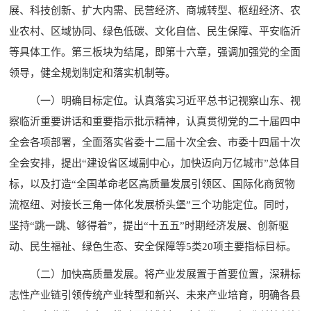
展、科技创新、扩大内需、民营经济、商城转型、枢纽经济、农
业农村、区域协同、绿色低碳、文化自信、民生保障、平安临沂
等具体工作。第三板块为结尾，即第十六章，强调加强党的全面
领导，健全规划制定和落实机制等。
（一）明确目标定位。认真落实习近平总书记视察山东、视
察临沂重要讲话和重要指示批示精神，认真贯彻党的二十届四中
全会各项部署，全面落实省委十二届十次全会、市委十四届十次
全会安排，提出“建设省区域副中心，加快迈向万亿城市”总体目
标，以及打造“全国革命老区高质量发展引领区、国际化商贸物
流枢纽、对接长三角一体化发展桥头堡”三个功能定位。同时，
坚持“跳一跳、够得着”，提出“十五五”时期经济发展、创新驱
动、民生福祉、绿色生态、安全保障等5类20项主要指标目标。
（二）加快高质量发展。将产业发展置于首要位置，深耕标
志性产业链引领传统产业转型和新兴、未来产业培育，明确各县