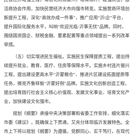
活商协会作用，加快民营经济大市向强市转变。实施营商环境创
新提升工程，深化“高效办成一件事”，推广应用“沂i企”平台，
提升国际化服务水平，叫响“欢迎光临·沂事无忧”品牌。同时，
围绕国资国企、财税金融、要素配置等重点领域提出一系列改革
举措。
（五）切实增进民生福祉。实施民生保障提质工程，提出持
续提升就业、教育、医疗、住房等保障水平。实施乡村连片振兴
工程，提出建设更高水平“沂蒙粮仓”、推进片区建设拓面提质等
任务，擦亮齐鲁样板“沂蒙好例”品牌。实施文化创新创造工程，
提出培育践行社会主义核心价值观、发展文化事业、培育文化产
业，加快建设文化强市。
规划《纲要》承接中央决策部署和省委工作安排，细化落实
市委《建议》，既确保上下贯通，又充分体现临沂发展特色。全
市上下将以规划《纲要》为遵循，党群同心、实干笃行，在现代