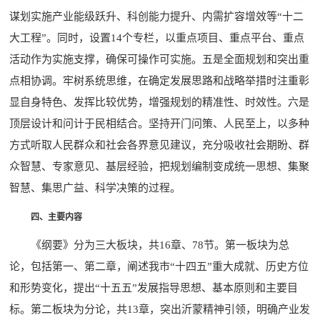
谋划实施产业能级跃升、科创能力提升、内需扩容增效等“十二
大工程”。同时，设置14个专栏，以重点项目、重点平台、重点
活动作为实施支撑，确保可操作可实施。五是全面规划和突出重
点相协调。牢树系统思维，在确定发展思路和战略举措时注重彰
显自身特色、发挥比较优势，增强规划的精准性、时效性。六是
顶层设计和问计于民相结合。坚持开门问策、人民至上，以多种
方式听取人民群众和社会各界意见建议，充分吸收社会期盼、群
众智慧、专家意见、基层经验，把规划编制变成统一思想、集聚
智慧、集思广益、科学决策的过程。
四、主要内容
《纲要》分为三大板块，共16章、78节。第一板块为总
论，包括第一、第二章，阐述我市“十四五”重大成就、历史方位
和形势变化，提出“十五五”发展指导思想、基本原则和主要目
标。第二板块为分论，共13章，突出沂蒙精神引领，明确产业发