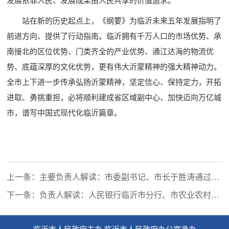
发展依靠人民、发展成果由人民共享的价值追求。
站在新的历史起点上，《纲要》为临沂未来五年发展指明了
前进方向、提供了行动指南。临沂拥有千万人口的市场优势、承
南接北的区位优势、门类齐全的产业优势、通江达海的物流优
势、底蕴深厚的文化优势，更有伟大沂蒙精神的强大精神动力。
全市上下进一步传承弘扬沂蒙精神，坚定信心、保持定力，开拓
进取、勇挑重担，必将顺利建成省区域副中心、加快迈向万亿城
市，谱写中国式现代化临沂篇章。
上一条：主要负责人解读：市委副书记、市长于胜涛通过新
闻发布会解读《临沂市国民经济和社会发展第十五个五年规
下一条：负责人解读：人民银行临沂市分行、市农业农村
划纲要》
局、市科技局、市委金融办、临沂金融监管分局负责同志通
过新闻发布会解读《临沂市金融“五篇大文章”高质量发展实
施方案》
临沂市人民政府主办 临沂市人民政府办公室承办