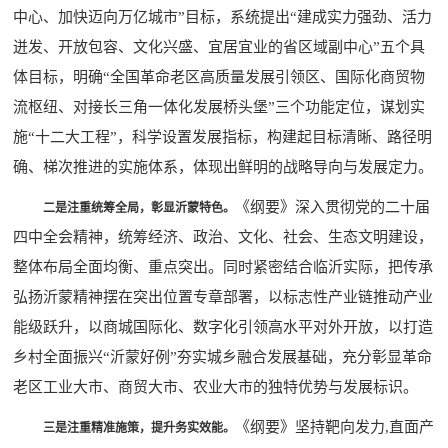
中心、加快迈向万亿城市”目标，系统提出“建成实力强劲、活力
迸发、开放包容、文化兴盛、宜居宜业的省区域副中心”五个具
体目标，明确“全国革命老区高质量发展引领区、国际化商贸物
流枢纽、对接长三角一体化发展桥头堡”三个功能定位，谋划实
施“十二大工程”，科学设置发展指标，构建起目标清晰、路径明
确、梯次推进的实施体系，体现出鲜明的战略导向与发展定力。
《纲要》深入贯彻党的二十届
二是注重统筹全局，彰显沂蒙特色。
四中全会精神，统筹经济、政治、文化、社会、生态文明建设，
整体布局全面均衡、重点突出。同时紧密结合临沂实际，把传承
弘扬沂蒙精神摆在突出位置专章部署，以标志性产业链推动产业
能级跃升，以商城国际化、数字化引领高水平对外开放，以打造
乡村全面振兴“沂蒙好例”夯实城乡融合发展基础，充分彰显革命
老区工业大市、商贸大市、农业大市的独特优势与发展标识。
《纲要》坚持靶向发力,直面产
三是注重精准施策，提升务实效能。