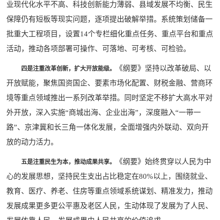
业现代化水平不高、科技创新能力薄弱、县域发展不均衡、民生
保障仍有短板等现实问题，逐项提出破解举措。系统策划储备一
批重大工程项目，设置14个专栏细化重点任务、重点平台和重点
活动，推动各项部署可操作、可落地、可考核、可检验。
《纲要》坚持以改革破局、以
四是注重改革创新，扩大开放能级。
开放赋能，聚焦国资国企、要素市场化配置、财税金融、营商环
境等重点领域推出一系列改革举措。同时坚定不移扩大高水平对
外开放，深入实施“商城出海、企业出海”，深度融入“一带一
路”、京津冀和长三角一体化发展，全面增强内外联动、双向开
放的动力活力。
《纲要》始终贯穿以人民为中
五是注重民生为本，推动成果共享。
心的发展思想，坚持民生支出占比稳定在80%以上，围绕就业、
教育、医疗、养老、住房等重点领域系统谋划、精准发力，推动
发展成果更多更公平惠及老区人民，生动体现了发展为了人民、