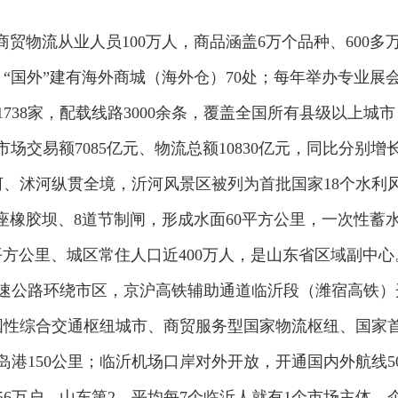
，商贸物流从业人员100万人，商品涵盖6万个品种、600多
“国外”建有海外商城（海外仓）70处；每年举办专业展会
738家，配载线路3000余条，覆盖全国所有县级以上城
场交易额7085亿元、物流总额10830亿元，同比分别增长7
河、沭河纵贯全境，沂河风景区被列为首批国家18个水利风景
座橡胶坝、8道节制闸，形成水面60平方公里，一次性蓄水
平方公里、城区常住人口近400万人，是山东省区域副中心
高速公路环绕市区，京沪高铁辅助通道临沂段（潍宿高铁）
国性综合交通枢纽城市、商贸服务型国家物流枢纽、国家
岛港150公里；临沂机场口岸对外开放，开通国内外航线
6万户、山东第2，平均每7个临沂人就有1个市场主体，企