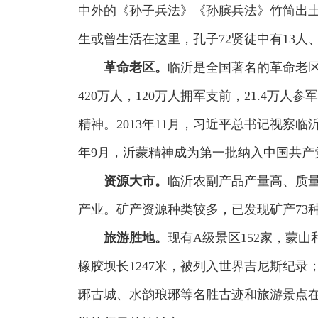
中外的《孙子兵法》《孙膑兵法》竹简出
生或曾生活在这里，孔子72贤徒中有13人
革命老区。
临沂是全国著名的革命老
420万人，120万人拥军支前，21.4万
精神。2013年11月，习近平总书记视察
年9月，沂蒙精神成为第一批纳入中国共产
资源大市。
临沂农副产品产量高、质
产业。矿产资源种类较多，已发现矿产73
旅游胜地。
现有A级景区152家，蒙
橡胶坝长1247米，被列入世界吉尼斯纪
琊古城、水韵琅琊等名胜古迹和旅游景点