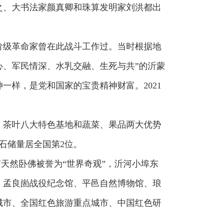
之、大书法家颜真卿和珠算发明家刘洪都出
阶级革命家曾在此战斗工作过。当时根据地
群同心、军民情深、水乳交融、生死与共”的沂蒙
一样，是党和国家的宝贵精神财富。2021
、茶叶八大特色基地和蔬菜、果品两大优势
石储量居全国第2位。
南天然卧佛被誉为“世界奇观”，沂河小埠东
、孟良崮战役纪念馆、平邑自然博物馆、琅
城市、全国红色旅游重点城市、中国红色研