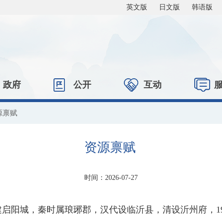
英文版
日文版
韩语版
政府
公开
互动
源禀赋
资源禀赋
时间：2026-07-27
时建启阳城，秦时属琅琊郡，汉代设临沂县，清设沂州府，1