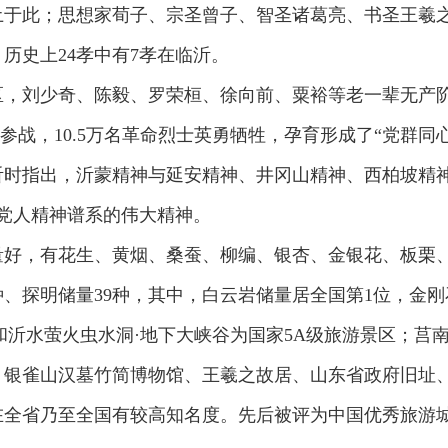
土于此；思想家荀子、宗圣曾子、智圣诸葛亮、书圣王羲
、历史上24孝中有7孝在临沂。
区，刘少奇、陈毅、罗荣桓、徐向前、粟裕等老一辈无产
人参军参战，10.5万名革命烈士英勇牺牲，孕育形成了“党
临沂时指出，沂蒙精神与延安精神、井冈山精神、西柏坡精神
党人精神谱系的伟大精神。
量好，有花生、黄烟、桑蚕、柳编、银杏、金银花、板栗
种、探明储量39种，其中，白云岩储量居全国第1位，金刚
山和沂水萤火虫水洞·地下大峡谷为国家5A级旅游景区；莒
录；银雀山汉墓竹简博物馆、王羲之故居、山东省政府旧址
在全省乃至全国有较高知名度。先后被评为中国优秀旅游