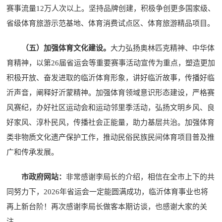
赛事流量12万人次以上。坚持品牌创建，积极争创更多国家级、
省级体育旅游示范基地、体育消费试点区、体育旅游精品项目。
（五）加强体育文化建设。
大力弘扬奥林匹克精神、中华体
育精神，以第26届省运会等重要赛事活动宣传为重点，塑造更加
积极开放、奋发进取的临沂体育形象，讲好临沂故事，传播好临
沂声音，阐释好沂蒙精神。加强体育领域意识形态建设，严格赛
风赛纪，办好社区运动会和运动邻里季活动，弘扬文明乡风、良
好家风、淳朴民风，传播社会正能量，助力基层共治。加强体育
类非物质文化遗产保护工作，推动民俗民族民间体育项目普及推
广和传承发展。
市政府网站：
非常感谢李局长的介绍，相信在全市上下的共
同努力下，2026年省运会一定能圆满成功，临沂体育事业也将
再上新台阶！再次感谢李局长做客本期访谈，也感谢大家的关
注。