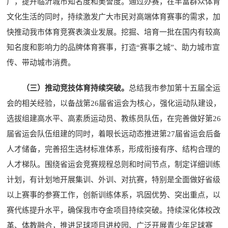
广，提升临沂城市知名度和美誉度。通过办赛，在丰富群众体育
文化生活的同时，持续激发广大市民对高端体育赛事的需求，加
快推动我市体育竞赛表演业发展。挖掘、培育一批在国内有较高
知名度和影响力的品牌体育赛事，打造“赛事之城”、助力城市宣
传、带动城市消费。
（三）推动竞技体育持续突破。
总结我市参加第十五届全运
会的相关经验，以备战第26届省运会为核心，强化运动队建设，
选拔组建高水平、高素质运动员、教练员队伍，在完善做好第26
届省运会队伍组建的同时，着眼长远动态推进第27届省运会后备
人才储备，完善招生选材标准体系，形成衔接有序、结构合理的
人才梯队。围绕省运会竞赛规程总则和时间节点，制定详细训练
计划，有计划地开展集训、外训、对抗赛，特别是全面做好省级
以上赛事的参赛工作，创新训练体系，巩固优势、突出重点，以
赛代练提升水平，确保我市夺金项目持续突破。持续深化体校改
革、体教融合，推进足球项目进校园、广泛开展青少年足球赛