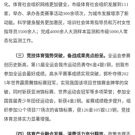
化。体育社会组织网络更加健全，市级体育社会组织发展到111
家，举办、承办各类赛事活动300余项次，为城市发展增添了新
动能。科学健身服务更加惠民，培训社会体育指导员和万村女性
指导员3500余人；完成4000余人大测样本监测和市级5000人常
态化监测工作。
（三）竞技体育强势突破，备战成果亮点纷呈。
全运会参赛
创历史新高，第15届全运会我市运动员勇夺6金4银1铜，创我市
参加全运会最好成绩。高水平赛事成绩实现突破，郭朴夺得202
5年世界霹雳舞锦标赛冠军，实现我国该项目世锦赛金牌零的突
破，同时斩获亚洲锦标赛、世界运动会冠军等多项荣誉；参加全
国首届青少年田径运动会，斩获4金2铜。省赛成绩稳步提升，组
织参加32个项目77场次的省锦标赛，获126金105银123铜，竞技
体育总体实力显著增强。
（四）体育产业融合发展，消费活力充分释放。
政策支撑不