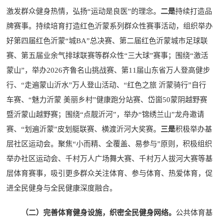
激发群众健身热情，弘扬“运动是良医”的理念。
二是
持续打造品
牌赛事。持续培育打造红色沂蒙系列群众性赛事活动，组织举办
好第四届红色沂蒙“城BA”总决赛、第二届红色沂蒙城市足球联
赛、第五届业余气排球联赛等群众性“三大球”赛事；围绕“激活
蒙山”，举办2026齐鲁名山挑战赛、第11届山东省万人登高健步
行、“走遍蒙山沂水”万人登山活动、“红色之旅 沂蒙骑行”自行
车赛、“魅力沂蒙 美丽乡村”健康跑分站赛、岱崮50蒙阴越野赛
暨沂蒙山越野赛；围绕“点靓沂河”，举办“锦绣兰山”龙舟邀请
赛、“划遍沂蒙”皮划艇联赛、横渡沂河大奖赛。
三是
积极举办基
层社区运动会。聚焦“小而精、全覆盖、易参与”原则，积极组织
举办社区运动会、千村万人广场舞大赛、千村万人拔河大赛等基
层体育赛事，吸引更多群众关注体育、参与体育、热爱体育，促
进全民健身与全民健康深度融合。
（二）完善体育健身设施，织密全民健身网络。
公共体育基