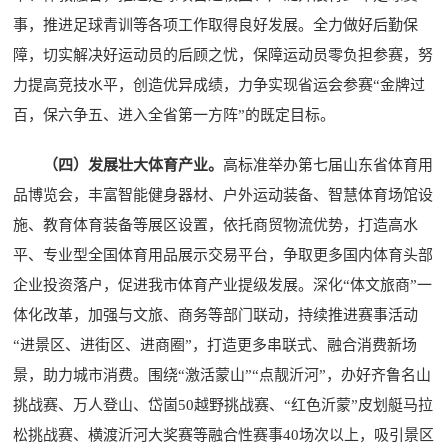
事，推进足球青训等各项工作取得良好发展。全力做好后勤保
障，切实解决好运动员的后顾之忧，保障运动员零负担参赛，努
力提高竞技水平，创造优异成绩，力争实现省运会参赛“金牌过
百，保六争五、进入全省第一方阵”的既定目标。
（四）发展壮大体育产业。
高标准举办第七届山东省体育用
品博览会，丰富智能健身器材、户外运动装备、智慧体育场馆设
施、教育体育装备等展区设置，依托商贸物流优势，打造高水
平、专业型全国体育用品展示交易平台，争取更多国内体育头部
企业投资落户，促进我市体育产业提级发展。深化“体文旅商”一
体化改革，加强与文旅、商务等部门联动，持续推进赛事活动
“进景区、进街区、进商圈”，打造更多串联式、融合消费新场
景，助力城市消费。围绕“激活蒙山”“点靓沂河”，办好齐鲁名山
挑战赛、万人登山、岱崮50越野挑战赛、“红色沂蒙”皮划艇马拉
松挑战赛、横渡沂河大奖赛等融合性赛事40场次以上，吸引景区