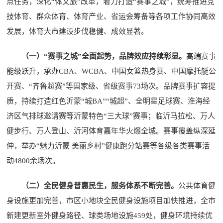
点任务，深化“体文旅”改革，着力打造“赛事之城”，统筹推进竞
技体育、群众体育、体育产业、省运会筹备等各项工作协同高效
发展，体育大市建设步伐稳健、成效显著。
（一）“赛事之城”全面起势，品牌效应持续彰显。
高端赛事
能级跃升，承办CBA、WCBA、中国女篮热身赛、中国摩托艇公
开赛、“齐鲁超赛”等国家级、省级赛事73场次。品牌赛事扩容提
质，持续打造红色沂蒙“城BA”“城超”、全明星足球赛、淮海经
济区气排球邀请赛等沂蒙特色“三大球”赛事；临沂马拉松、万人
健步行、万人登山、沂河体育嘉年华火爆全城。赛事覆盖纵深延
伸，举办“魅力沂蒙 美丽乡村”健康跑分站赛等各级各类赛事活
动4800余场次。
（二）全民健身普惠民生，服务体系不断完善。
公共体育健
身设施更加完善，市区小地块全民健身设施项目加快推进，全市
新建更新室外健身路径、球类场地设施459处，健身环境持续优