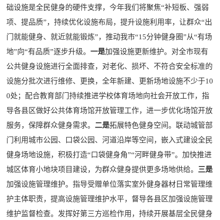
础设施是全民健身的硬件支撑，今年我们将聚焦“补短板、强弱
项、提品质”，持续优化设施布局，提升设施利用率，让群众“出
门就能健身、就近就能锻炼”，推动我市“15分钟健身圈”从“有场
地”向“有品质”逐步升级。
一是
加强设施更新维护。对全市现有
公共健身设施进行全面排查，对老化、损坏、不符合安全标准的
设施分批次进行维修、更换，全年新建、更新场地设施不少于10
0处；配合教育部门持续推进学校体育场地向社会开放工作，指
导各县区做好公共体育场馆开放管理工作，进一步优化场馆开放
服务，保障群众健身需求。
二是
拓展特色健身空间。联动城管部
门利用城市公园、口袋公园、河道沿岸等空间，嵌入式建设全民
健身场地设施，积极打造“口袋健身角”“河畔健身带”。加快推进
城区体育小地块项目建设，为群众健身提供更多场地供给。
三是
加强设施管理维护。指导受赠单位落实室外健身器材日常管理维
护主体职责，提高设施管理维护水平，督导各县区加强设施管理
维护监督检查。发挥好第三方巡检作用，持续开展基层全民健身