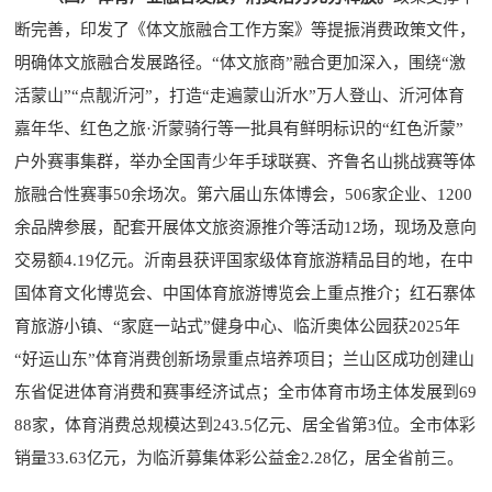
断完善，印发了《体文旅融合工作方案》等提振消费政策文件，
明确体文旅融合发展路径。“体文旅商”融合更加深入，围绕“激
活蒙山”“点靓沂河”，打造“走遍蒙山沂水”万人登山、沂河体育
嘉年华、红色之旅·沂蒙骑行等一批具有鲜明标识的“红色沂蒙”
户外赛事集群，举办全国青少年手球联赛、齐鲁名山挑战赛等体
旅融合性赛事50余场次。第六届山东体博会，506家企业、1200
余品牌参展，配套开展体文旅资源推介等活动12场，现场及意向
交易额4.19亿元。沂南县获评国家级体育旅游精品目的地，在中
国体育文化博览会、中国体育旅游博览会上重点推介；红石寨体
育旅游小镇、“家庭一站式”健身中心、临沂奥体公园获2025年
“好运山东”体育消费创新场景重点培养项目；兰山区成功创建山
东省促进体育消费和赛事经济试点；全市体育市场主体发展到69
88家，体育消费总规模达到243.5亿元、居全省第3位。全市体彩
销量33.63亿元，为临沂募集体彩公益金2.28亿，居全省前三。