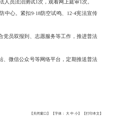
法人员法治测试1次，观看网上庭审1次。
心。紧扣9·18防空试鸣、12·4宪法宣传
结合党员双报到、志愿服务等工作，推进普法
网站、微信公众号等网络平台，定期推送普法
【关闭窗口】
【字体：
大
中
小
】
【打印本文】