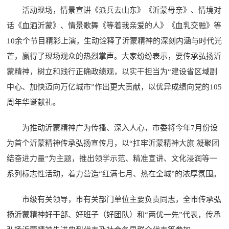
活动现场，情景宣讲《派兵去山东》《沂蒙母亲》、情境对
话《血洒沂蒙》、情景歌舞《等着我亲爱的人》《血乳交融》等
10余个节目精彩上演，生动诠释了沂蒙精神的深刻内涵与时代光
芒，赢得了现场观众的热烈掌声。大家纷纷表示，要传承弘扬沂
蒙精神，树立和践行正确政绩观，以实干担当为“建设省区域副
中心、加快迈向万亿城市”作出更大贡献，以优异成绩向党的105
周年华诞献礼。
为推动沂蒙精神广为传播、深入人心，市委将今年7月份设
为首个沂蒙精神传承弘扬宣传月，以“扛牢沂蒙精神大旗 凝聚团
结奋进力量”为主题，推出领学示范、精准宣讲、文化浸润等一
系列标志性活动，着力营造“红满七月、热在全城”的浓厚氛围。
市级有关领导，市有关部门单位主要负责同志，全市传承弘
扬沂蒙精神好干部、好班子（好团队）和“两优一先”代表，传承