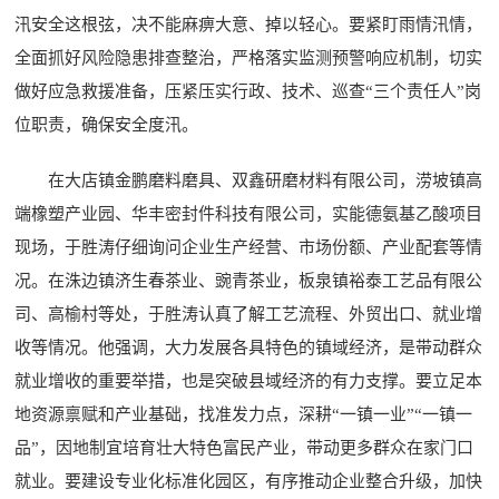
汛安全这根弦，决不能麻痹大意、掉以轻心。要紧盯雨情汛情，
全面抓好风险隐患排查整治，严格落实监测预警响应机制，切实
做好应急救援准备，压紧压实行政、技术、巡查“三个责任人”岗
位职责，确保安全度汛。
在大店镇金鹏磨料磨具、双鑫研磨材料有限公司，涝坡镇高
端橡塑产业园、华丰密封件科技有限公司，实能德氨基乙酸项目
现场，于胜涛仔细询问企业生产经营、市场份额、产业配套等情
况。在洙边镇济生春茶业、豌青茶业，板泉镇裕泰工艺品有限公
司、高榆村等处，于胜涛认真了解工艺流程、外贸出口、就业增
收等情况。他强调，大力发展各具特色的镇域经济，是带动群众
就业增收的重要举措，也是突破县域经济的有力支撑。要立足本
地资源禀赋和产业基础，找准发力点，深耕“一镇一业”“一镇一
品”，因地制宜培育壮大特色富民产业，带动更多群众在家门口
就业。要建设专业化标准化园区，有序推动企业整合升级，加快