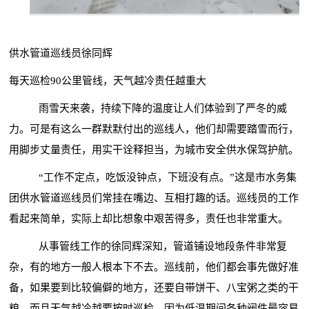
供水管道巡线员徐同辉
每天巡检
90公里管线，天气越冷责任越重大
雨雪天来袭，持续下降的温度让人们体验到了严冬的威
力。可是有这么一群默默付出的巡线人，他们却需要踏雪而行，
用脚步丈量责任，用实干诠释担当，为城市安全供水保驾护航。
“工作不定点，吃饭没钟点，下班没有点。”这是市水务集
团供水管道巡线员们常挂在嘴边、互相打趣的话。巡线员的工作
看起来简单，实际上却比想象中艰苦得多，责任也非常重大。
从事管线工作的徐同辉深知，管道铺设地段条件非常复
杂，有的地方一般人根本下不去。巡线前，他们都会事先做好准
备，如果要到比较偏僻的地方，还要自带饼干、八宝粥之类的干
粮。而且天气越冷越要按时巡检，因为低温期间各种阀件最容易