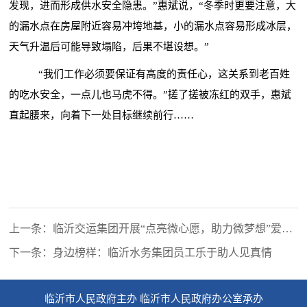
发现，进而形成供水安全隐患。”惠斌说，“冬季时更要注意，大
的漏水点在房屋附近容易冲垮地基，小的漏水点容易形成冰层，
天气升温后可能导致塌陷，后果不堪设想。”
“我们工作必须要保证有高度的责任心，这关系到老百姓
的吃水安全，一点儿也马虎不得。”搓了搓被冻红的双手，惠斌
直起腰来，向着下一处目标继续前行……
上一条：临沂交运集团开展“点亮微心愿，助力微梦想”爱心
捐赠活动
下一条：身边榜样：临沂水务集团员工乐于助人见真情
临沂市人民政府主办 临沂市人民政府办公室承办