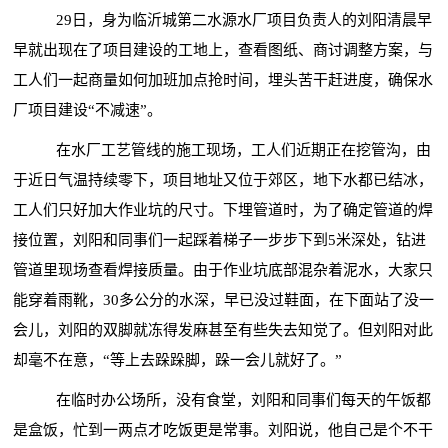
29日，身为临沂城第二水源水厂项目负责人的刘阳清晨早
早就出现在了项目建设的工地上，查看图纸、商讨调整方案，与
工人们一起商量如何加班加点抢时间，埋头苦干赶进度，确保水
厂项目建设“不减速”。
在水厂工艺管线的施工现场，工人们近期正在挖管沟，由
于近日气温持续零下，项目地址又位于郊区，地下水都已结冰，
工人们只好加大作业坑的尺寸。下埋管道时，为了确定管道的焊
接位置，刘阳和同事们一起踩着梯子一步步下到
5米深处，钻进
管道里现场查看焊接质量。由于作业坑底部混杂着泥水，大家只
能穿着雨靴，30多公分的水深，早已没过鞋面，在下面站了没一
会儿，刘阳的双脚就冻得发麻甚至有些失去知觉了。但刘阳对此
却毫不在意，“等上去跺跺脚，跺一会儿就好了。”
在临时办公场所，没有食堂，刘阳和同事们每天的午饭都
是盒饭，忙到一两点才吃饭更是常事。刘阳说，他自己是个不干