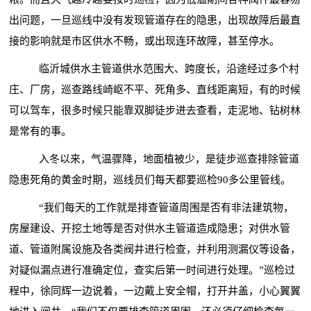
出问题，一旦巡线中没有发现管道存在的隐患，出现故障后最直
接的影响就是市区供水不畅，或出现连环故障，甚至停水。
临沂城供水主管道供水范围大、跨度长，沿途经过多个村
庄、厂房，巡查路线崎岖不平、死角多、直线距离短，有的时候
可以驾车，很多时候只能靠双脚徒步进去查看，走泥地、钻树林
是常有的事。
入冬以来，气温骤降，地面植被少，是徒步巡查排除管道
隐患死角的黄金时期，巡线员们每天都要巡检
90多公里管线。
“我们每天的工作就是排查管道周围是否有非法建筑物，
房屋建设、开挖土地等是否对供水主管道造成隐患；对供水管
道、管道附属设施及各类阀井进行检查，并利用测漏仪等设备，
对疑似漏点进行准确定位，查实后第一时间进行处理。”巡检过
程中，徐同辉一边说着，一边戴上安全帽，打开井盖，小心翼翼