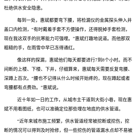
杜绝供水安全隐患。
每到一处，惠斌都要弯下腰，将检漏仪的金属探头伸入井
盖口内检测，
“有时戴着手套不方便操作，还得脱掉手套检测，
现在我这双手的抗寒能力可强哩。”惠斌打趣地说道。而他那双
粗糙的手，在雨雪中早已冻得通红。
像这样的探漏，惠斌他们每天都要进行
7到8个小时。而不
间断的上楼、下楼、下井，仔细算来，惠斌每天需要反复弯腰、
深蹲上百次。“腰也不记得从什么时候开始疼的，现在蹲起或者
弯腰都有点费劲。”惠斌说。
近十年如一日的工作，从城市主干道到大街小巷，现在惠
斌不用看图纸，也可以准确定位那些埋在地底的供水管道。
“近年来城市施工频繁，供水管道经常被挖断或挖伤，挖
断的情况可以得到及时抢修，但一些挖伤的管道漏水点却不易被