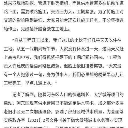
处采取现场勘探、管道下卧等措施，而且供水管道多在机动车道
路下面，需要破路施工，交通压力大，工期紧张，为了将施工对
交通的影响降到最低，大家只能合理安排施工任务，不分昼夜连
轴作业，见缝插针般奋战在工地上。
“自从工程开工以来，我们这儿的小伙子们几乎天天吃住在
工地，从五一假期到端午节，大家没有休息过一天，这两天又赶
上高考和中考，我们得抓紧把落下的工期赶紧补回来。”工程负
责人许建庆的话语间略显疲惫，但脸上依旧挂着笑容。“大家没
有一个人抱怨过一句，身为供水人，我们心里想的就是早点儿让
工程完工，早点儿通上水。”
记者了解到，随着河东区人口的快速增长、大学城等项目的
启动，河东区现有供水管网已不能满足供水需求，加之部分多层
老旧小区无二次加压设备，影响了部分区域供水质量，为全面落
实临政办字〔2021〕2号文件《关于做大做强城市水务事业实现