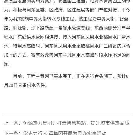
高质量发展的实施方案》，彰显国企担当，临沂水务集团主动作
为，积极与河东区委、区政府、区住建局等部门单位对接，于今
年5月初实施中昇大街输水专线工程，该工程沿中昇大街、智圣
路、利源街、堤下路新建一条输水管道专线，东西两侧分别与半
程水厂东线供水管网相连接，接入河东区凤凰水业桃园水厂清水
池。待用水高峰时，河东区凤凰水业采取桃园水厂二级泵房联合
加压的方式，将有效改善河东主城区用水高峰时段水压不足的问
题。
目前，工程主管网已基本完工，正在进行合头施工，预计6
月20日具备供水条件。
上一条：恒源热力集团：打造智慧热站，提升城市供热品质
下一条：学史力行 交运集团开展为民办实事活动