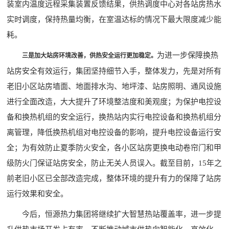
装室内温度远程采集装置反馈结果，供热调度中心对各站房热水
实时调度，保持热量均衡，在室温达标的情况下最大限度减少能
耗。
为进一步保障换热
三是加大站房环境改善
，
供热安全
运行
更加稳定
。
站房安全有效运行，集团坚持细节入手，整体发力，先是对所有
老旧小区站房墙面、地面排水沟、地坪漆、站房照明、通风设施
进行全面改造，大大提升了环境整洁度和美观度；为保护电控设
备和换热机组的安全运行，换热站内实行电控设备和换热机组分
离管理，降低换热机组对电控设备的影响，提升电控设备运行安
全；为有效防止夏季防火安全，各小区站房更换电动卷帘门和甲
级防火门保证站房安全，防止无关人员误入。截至目前，15年之
前老旧小区已全部改造完成，整体环境的提升有力的保障了站房
运行效果和安全。
今后，恒源热力集团将继续扩大智慧热站覆盖率，进一步提