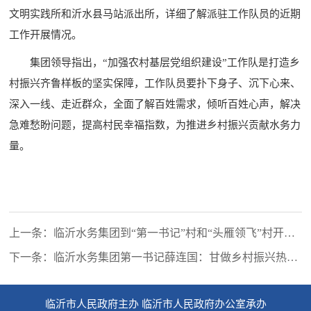
文明实践所和沂水县马站派出所，详细了解派驻工作队员的近期
工作开展情况。
集团领导指出，“加强农村基层党组织建设”工作队是打造乡
村振兴齐鲁样板的坚实保障，工作队员要扑下身子、沉下心来、
深入一线、走近群众，全面了解百姓需求，倾听百姓心声，解决
急难愁盼问题，提高村民幸福指数，为推进乡村振兴贡献水务力
量。
上一条：临沂水务集团到“第一书记”村和“头雁领飞”村开展
庆六一捐赠活动
下一条：临沂水务集团第一书记薛连国：甘做乡村振兴热土
上的一颗“螺丝钉”
临沂市人民政府主办 临沂市人民政府办公室承办