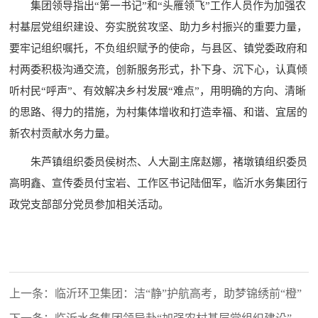
集团领导指出“第一书记”和“头雁领飞”工作人员作为加强农
村基层党组织建设、夯实脱贫攻坚、助力乡村振兴的重要力量，
要牢记组织嘱托，不负组织赋予的使命，与县区、镇党委政府和
村两委积极沟通交流，创新服务形式，扑下身、沉下心，认真倾
听村民“呼声”、有效解决乡村发展“难点”，用明确的方向、清晰
的思路、得力的措施，为村集体增收和打造幸福、和谐、宜居的
新农村贡献水务力量。
朱芦镇组织委员侯树杰、人大副主席赵娜，褚墩镇组织委员
高明鑫、宣传委员付宝岩、工作区书记陆佃军，临沂水务集团行
政党支部部分党员参加相关活动。
上一条：临沂环卫集团：洁“静”护航高考，助梦锦绣前“橙”