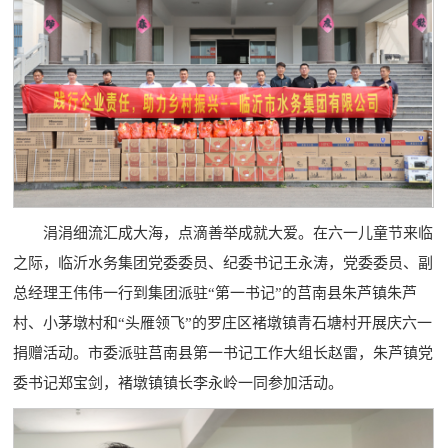
涓涓细流汇成大海，点滴善举成就大爱。在六一儿童节来临
之际，临沂水务集团党委委员、纪委书记王永涛，党委委员、副
总经理王伟伟一行到集团派驻“第一书记”的莒南县朱芦镇朱芦
村、小茅墩村和“头雁领飞”的罗庄区褚墩镇青石塘村开展庆六一
捐赠活动。市委派驻莒南县第一书记工作大组长赵雷，朱芦镇党
委书记郑宝剑，褚墩镇镇长李永岭一同参加活动。