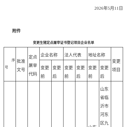
2026年5月11日
附件
变更生猪定点屠宰证书登记项目企业名单
企业名称
法人代表
地址名称
定点
序
批准
变更
屠宰
号
变更
变更
变更
变更
变更
变更
文号
项目
代码
前
后
前
后
前
后
山东
省临
沂市
河东
区九