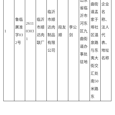
山东
曲街
企业
省临
临沂
道孟
名
沂市
鲁临
临沂
市顺
家于
称、
2611
河东
屠准
市顺
达肉
段友
李公
埠社
法人
1
0303
区九
字03
达肉
制品
顺
剑
区温
代
1
曲街
2号
联厂
有限
泉路
表、
道办
公司
与东
地址
事处
夷大
名称
驻地
街交
汇处
南50
米路
东