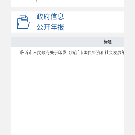
专项规划
政府信息
区域规划
国土空间规划
公开年报
部门计划总结
标题
政府工作报告
临沂市人民政府关于印发《临沂市国民经济和社会发展第十五
统计信息
财政信息
政府采购
价格与收费
行政许可和其他对外管...
行政权力
重要部署执行公开
重点领域
建议提案