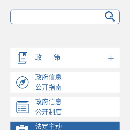
法规文件
机构职能
会议公开
决策公开
政 策
人事信息
规划计划
政府信息
政府工作报告
统计信息
公开指南
财政信息
政府信息
政府采购
公开制度
价格与收费
行政许可和其他对外管...
法定主动