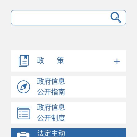
法规文件
机构职能
会议公开
决策公开
政 策
人事信息
规划计划
政府信息
政府工作报告
统计信息
公开指南
财政信息
政府信息
政府采购
公开制度
价格与收费
行政许可和其他对外管...
法定主动