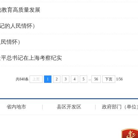
础教育高质量发展
书记的人民情怀）
人民情怀）
近平总书记在上海考察纪实
...
共840条
上页
1
2
3
4
5
56
下页
1/56
省内地市
县区开发区
政府部门（单位