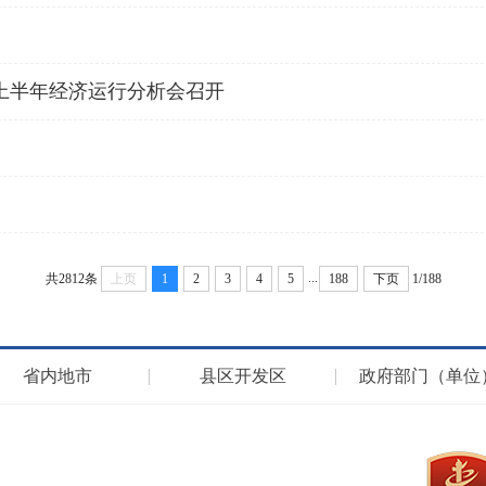
市上半年经济运行分析会召开
...
共2812条
上页
1
2
3
4
5
188
下页
1/188
省内地市
县区开发区
政府部门（单位