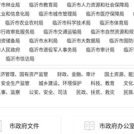
沂市林业局
临沂市教育局
临沂市人力资源和社会保障局
工业和信息化局
临沂市城市管理局
临沂市医疗保障局
临沂市农业农村局
临沂市科学技术局
临沂市体育局
市行政审批服务局
临沂市交通运输局
临沂市自然资源和规
物资储备局
临沂市水利局
临沂市大数据局
临沂市国防
市人民政府
临沂市退役军人事务局
临沂市审计局
临沂
临沂市信访局
经济管理、国有资产监管
财政、金融、审计
国土资源、能
、安全生产监管
城乡建设、环境保护
科技、教育
文化
人事、监察
公安、安全、司法
民政、扶贫、救灾
民族
市政府文件
市政府办公