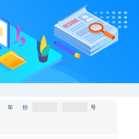
年 份
号