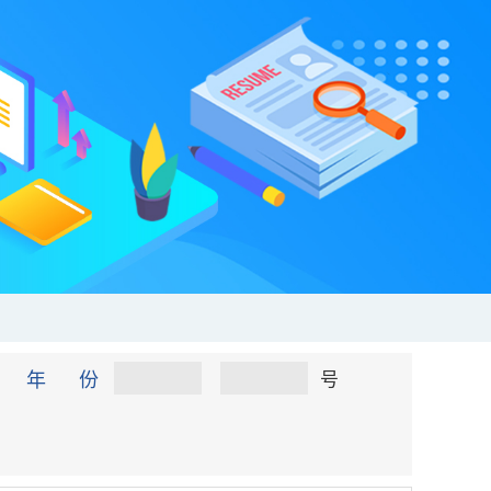
年 份
号