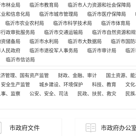
沂市林业局
临沂市教育局
临沂市人力资源和社会保障局
工业和信息化局
临沂市城市管理局
临沂市医疗保障局
临沂市农业农村局
临沂市科学技术局
临沂市体育局
市行政审批服务局
临沂市交通运输局
临沂市自然资源和规
物资储备局
临沂市水利局
临沂市大数据局
临沂市国防
市人民政府
临沂市退役军人事务局
临沂市审计局
临沂
临沂市信访局
经济管理、国有资产监管
财政、金融、审计
国土资源、能
、安全生产监管
城乡建设、环境保护
科技、教育
文化
人事、监察
公安、安全、司法
民政、扶贫、救灾
民族
市政府文件
市政府办公