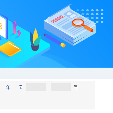
年 份
号