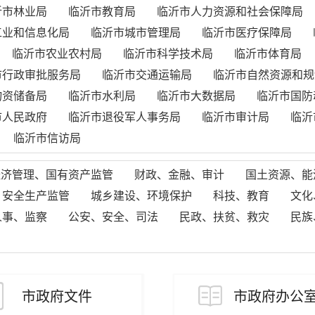
沂市林业局
临沂市教育局
临沂市人力资源和社会保障局
工业和信息化局
临沂市城市管理局
临沂市医疗保障局
临沂市农业农村局
临沂市科学技术局
临沂市体育局
市行政审批服务局
临沂市交通运输局
临沂市自然资源和规
物资储备局
临沂市水利局
临沂市大数据局
临沂市国防
市人民政府
临沂市退役军人事务局
临沂市审计局
临沂
临沂市信访局
经济管理、国有资产监管
财政、金融、审计
国土资源、能
、安全生产监管
城乡建设、环境保护
科技、教育
文化
人事、监察
公安、安全、司法
民政、扶贫、救灾
民族
市政府文件
市政府办公