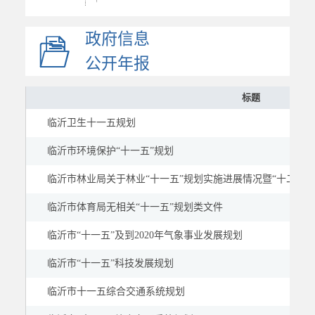
专项规划
政府信息
区域规划
国土空间规划
公开年报
部门计划总结
标题
政府工作报告
临沂卫生十一五规划
统计信息
财政信息
临沂市环境保护“十一五”规划
政府采购
临沂市林业局关于林业“十一五”规划实施进展情况暨“十二五
价格与收费
临沂市体育局无相关“十一五”规划类文件
行政许可和其他对外管...
临沂市“十一五”及到2020年气象事业发展规划
行政权力
重要部署执行公开
临沂市“十一五”科技发展规划
重点领域
临沂市十一五综合交通系统规划
建议提案